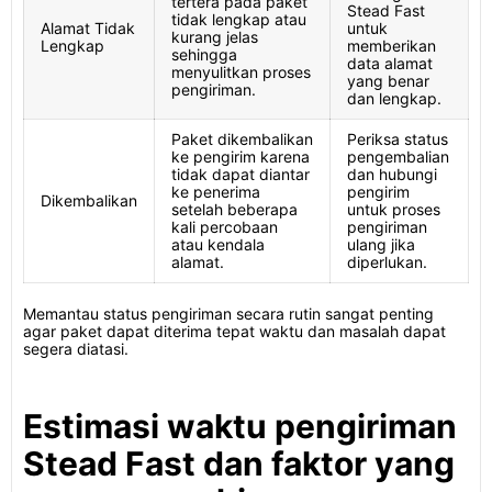
tertera pada paket
Stead Fast
tidak lengkap atau
Alamat Tidak
untuk
kurang jelas
Lengkap
memberikan
sehingga
data alamat
menyulitkan proses
yang benar
pengiriman.
dan lengkap.
Paket dikembalikan
Periksa status
ke pengirim karena
pengembalian
tidak dapat diantar
dan hubungi
ke penerima
pengirim
Dikembalikan
setelah beberapa
untuk proses
kali percobaan
pengiriman
atau kendala
ulang jika
alamat.
diperlukan.
Memantau status pengiriman secara rutin sangat penting
agar paket dapat diterima tepat waktu dan masalah dapat
segera diatasi.
Estimasi waktu pengiriman
Stead Fast dan faktor yang