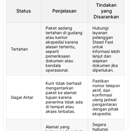
Tindakan
Status
Penjelasan
yang
Disarankan
Paket sedang
Hubungi
tertahan di gudang
layanan
atau kantor
pelanggan
ekspedisi karena
Stead Fast
alasan tertentu,
untuk
Tertahan
seperti
informasi lebih
pemeriksaan
lanjut dan
dokumen atau
siapkan
kendala
dokumen jika
operasional.
diperlukan.
Pastikan
Kurir tidak berhasil
nomor telepon
mengantarkan
aktif, dan
paket ke alamat
konfirmasi
Gagal Antar
tujuan karena
ulang jadwal
penerima tidak ada
pengantaran
di tempat atau
dengan pihak
akses terbatas.
ekspedisi.
Segera
Alamat yang
hubungi