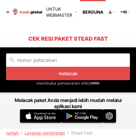
UNTUK
BERGUNA
ID
WEBMASTER
CEK RESI PAKET STEAD FAST
melacak
membuka penawaran mitra
Melacak paket Anda menjadi lebih mudah melalui
aplikasi kami
rumah
Layanan pengiriman
Stead Fast