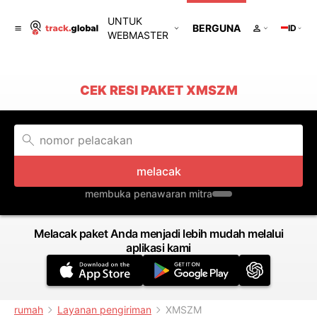
UNTUK
BERGUNA
ID
WEBMASTER
CEK RESI PAKET XMSZM
melacak
membuka penawaran mitra
Melacak paket Anda menjadi lebih mudah melalui
aplikasi kami
rumah
Layanan pengiriman
XMSZM