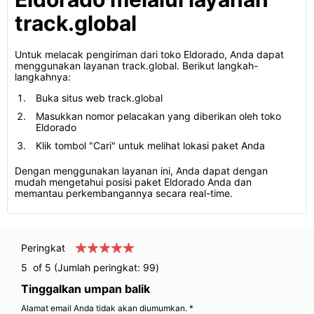
track.global
Untuk melacak pengiriman dari toko Eldorado, Anda dapat
menggunakan layanan track.global. Berikut langkah-
langkahnya:
Buka situs web track.global
Masukkan nomor pelacakan yang diberikan oleh toko
Eldorado
Klik tombol "Cari" untuk melihat lokasi paket Anda
Dengan menggunakan layanan ini, Anda dapat dengan
mudah mengetahui posisi paket Eldorado Anda dan
memantau perkembangannya secara real-time.
Peringkat
5
of 5 (Jumlah peringkat:
99
)
Tinggalkan umpan balik
Alamat email Anda tidak akan diumumkan. *