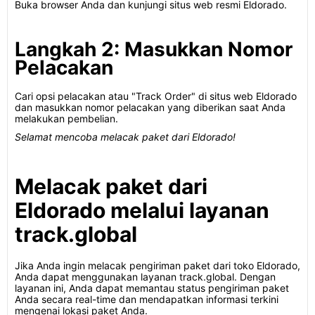
Buka browser Anda dan kunjungi situs web resmi Eldorado.
Langkah 2: Masukkan Nomor
Pelacakan
Cari opsi pelacakan atau "Track Order" di situs web Eldorado
dan masukkan nomor pelacakan yang diberikan saat Anda
melakukan pembelian.
Selamat mencoba melacak paket dari Eldorado!
Melacak paket dari
Eldorado melalui layanan
track.global
Jika Anda ingin melacak pengiriman paket dari toko Eldorado,
Anda dapat menggunakan layanan track.global. Dengan
layanan ini, Anda dapat memantau status pengiriman paket
Anda secara real-time dan mendapatkan informasi terkini
mengenai lokasi paket Anda.