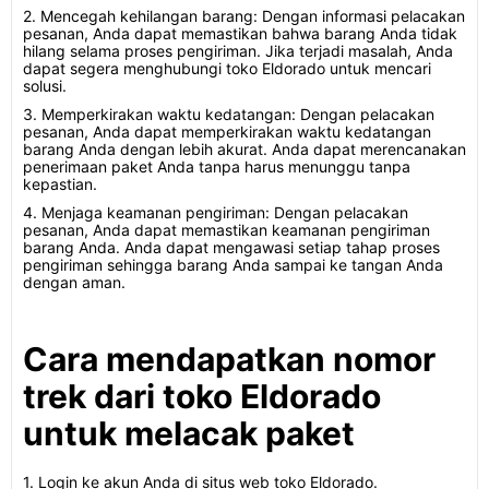
2. Mencegah kehilangan barang: Dengan informasi pelacakan
pesanan, Anda dapat memastikan bahwa barang Anda tidak
hilang selama proses pengiriman. Jika terjadi masalah, Anda
dapat segera menghubungi toko Eldorado untuk mencari
solusi.
3. Memperkirakan waktu kedatangan: Dengan pelacakan
pesanan, Anda dapat memperkirakan waktu kedatangan
barang Anda dengan lebih akurat. Anda dapat merencanakan
penerimaan paket Anda tanpa harus menunggu tanpa
kepastian.
4. Menjaga keamanan pengiriman: Dengan pelacakan
pesanan, Anda dapat memastikan keamanan pengiriman
barang Anda. Anda dapat mengawasi setiap tahap proses
pengiriman sehingga barang Anda sampai ke tangan Anda
dengan aman.
Cara mendapatkan nomor
trek dari toko Eldorado
untuk melacak paket
1. Login ke akun Anda di situs web toko Eldorado.