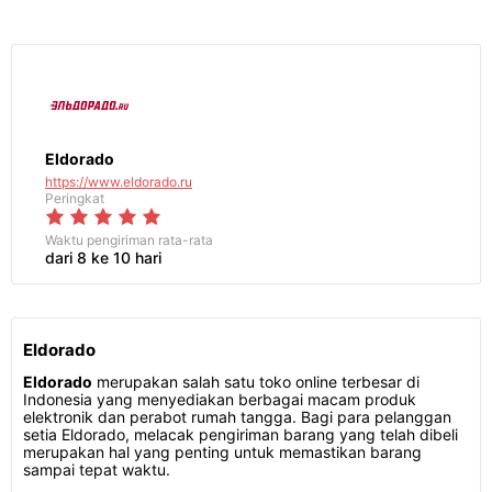
Eldorado
https://www.eldorado.ru
Peringkat
Waktu pengiriman
rata-rata
dari 8 ke 10 hari
Eldorado
Eldorado
merupakan salah satu toko online terbesar di
Indonesia yang menyediakan berbagai macam produk
elektronik dan perabot rumah tangga. Bagi para pelanggan
setia Eldorado, melacak pengiriman barang yang telah dibeli
merupakan hal yang penting untuk memastikan barang
sampai tepat waktu.