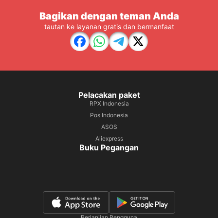
Bagikan dengan teman Anda
tautan ke layanan gratis dan bermanfaat
Pelacakan paket
RPX Indonesia
Pos Indonesia
ASOS
Aliexpress
Buku Pegangan
Perjanjian Pengguna