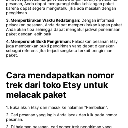
pesanan, Anda dapat mengurangi risiko kehilangan paket
karena dapat segera mengetahui jika ada masalah dengan
pengiriman.
3. Memperkirakan Waktu Kedatangan:
Dengan informasi
pelacakan pesanan, Anda dapat memperkirakan kapan paket
Anda akan tiba sehingga dapat mengatur jadwal penerimaan
paket dengan lebih baik.
4. Memperoleh Bukti Pengiriman:
Pelacakan pesanan Etsy
juga memberikan bukti pengiriman yang dapat digunakan
sebagai referensi jika terjadi sengketa terkait pengiriman
paket.
Cara mendapatkan nomor
trek dari toko Etsy untuk
melacak paket
1. Buka akun Etsy dan masuk ke halaman "Pembelian".
2. Cari pesanan yang ingin Anda lacak dan klik pada nomor
pesanan.
3. Di halaman pesanan, cari nomor trek pengiriman yang