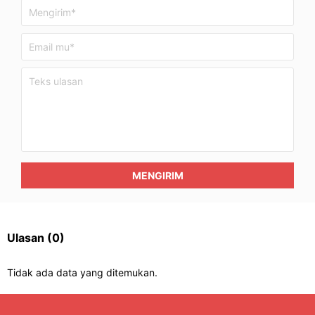
MENGIRIM
Ulasan
(0)
Tidak ada data yang ditemukan.