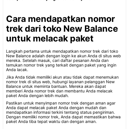
Cara mendapatkan nomor
trek dari toko New Balance
untuk melacak paket
Langkah pertama untuk mendapatkan nomor trek dari toko
New Balance adalah dengan login ke akun Anda di situs web
mereka. Setelah masuk, cari daftar pesanan Anda dan
temukan nomor trek yang terkait dengan paket yang ingin
Anda lacak.
Jika Anda tidak memiliki akun atau tidak dapat menemukan
nomor trek di situs web, hubungi layanan pelanggan New
Balance untuk meminta bantuan. Mereka akan dapat
memberi Anda nomor trek dan membantu Anda melacak
paket Anda dengan lebih mudah.
Pastikan untuk menyimpan nomor trek dengan aman agar
Anda dapat melacak paket Anda dengan mudah dan
mendapatkan informasi terkini tentang status pengiriman.
Dengan memiliki nomor trek, Anda dapat memastikan bahwa
paket Anda tiba tepat waktu dan dengan aman.