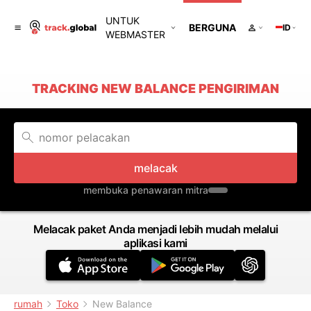
UNTUK
BERGUNA
ID
WEBMASTER
TRACKING NEW BALANCE PENGIRIMAN
melacak
membuka penawaran mitra
Melacak paket Anda menjadi lebih mudah melalui
aplikasi kami
rumah
Toko
New Balance