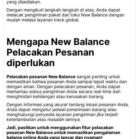
yang disediakan.
Dengan mengikuti langkah-langkah di atas, Anda dapat
melacak pengiriman paket dari toko New Balance dengan
mudah melalui layanan track.global.
Mengapa New Balance
Pelacakan Pesanan
diperlukan
Pelacakan pesanan New Balance
sangat penting untuk
memastikan bahwa pesanan Anda sampai tepat waktu dan
dengan aman. Dengan pelacakan pesanan, Anda dapat
memantau status pengiriman Anda secara real-time dan
menghindari kehilangan atau kerusakan barang.
Dengan informasi yang akurat tentang lokasi pesanan Anda,
Anda dapat mengatur jadwal penerimaan barang atau
menghubungi penyedia layanan pengiriman jika terjadi
keterlambatan atau masalah lainnya.
Jadi, pastikan untuk menggunakan fitur pelacakan
pesanan New Balance untuk memastikan pengalaman
belanja online Anda yang lancar dan nyaman!