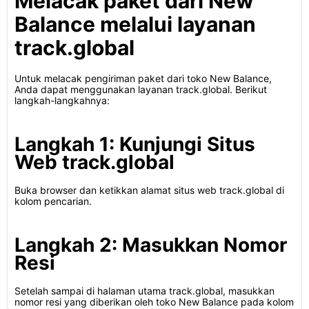
Melacak paket dari New
Balance melalui layanan
track.global
Untuk melacak pengiriman paket dari toko New Balance,
Anda dapat menggunakan layanan track.global. Berikut
langkah-langkahnya:
Langkah 1: Kunjungi Situs
Web track.global
Buka browser dan ketikkan alamat situs web track.global di
kolom pencarian.
Langkah 2: Masukkan Nomor
Resi
Setelah sampai di halaman utama track.global, masukkan
nomor resi yang diberikan oleh toko New Balance pada kolom