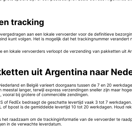
en tracking
rgedragen aan een lokale vervoerder voor de definitieve bezorging. 
eind kunt volgen. Het is mogelijk dat het trackingnummer verandert n
e en lokale vervoerders verloopt de verzending van pakketten uit A
ketten uit Argentina naar Nede
 Nederland en België varieert doorgaans tussen de 7 en 20 werkdage
meestal langer, terwijl express verzendingen sneller zijn maar hog
 vooral bij grotere of commerciële zendingen.
UPS of FedEx bedraagt de geschatte levertijd vaak 3 tot 7 werkdagen
L of bpost is de gemiddelde levertijd 10 tot 20 werkdagen. Houd rek
 is het raadzaam om de trackinginformatie van de vervoerder te raadp
gen in de verwachte leverdatum.