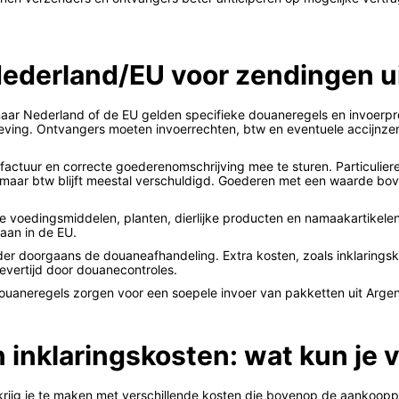
Nederland/EU voor zendingen u
ë naar Nederland of de EU gelden specifieke douaneregels en invoer
ving. Ontvangers moeten invoerrechten, btw en eventuele accijnzen
 factuur en correcte goederenomschrijving mee te sturen. Particuli
 maar btw blijft meestal verschuldigd. Goederen met een waarde bov
 voedingsmiddelen, planten, dierlijke producten en namaakartikelen
taan in de EU.
er doorgaans de douaneafhandeling. Extra kosten, zoals inklarings
evertijd door douanecontroles.
uaneregels zorgen voor een soepele invoer van pakketten uit Argent
n inklaringskosten: wat kun je
krijg je te maken met verschillende kosten die bovenop de aankooppri