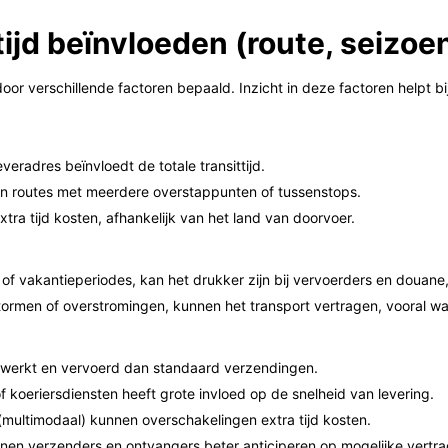
tijd beïnvloeden (route, seizoe
 door verschillende factoren bepaald. Inzicht in deze factoren helpt
veradres beïnvloedt de totale transittijd.
dan routes met meerdere overstappunten of tussenstops.
a tijd kosten, afhankelijk van het land van doorvoer.
 of vakantieperiodes, kan het drukker zijn bij vervoerders en douane
rmen of overstromingen, kunnen het transport vertragen, vooral wa
rwerkt en vervoerd dan standaard verzendingen.
 koeriersdiensten heeft grote invloed op de snelheid van levering.
multimodaal) kunnen overschakelingen extra tijd kosten.
en verzenders en ontvangers beter anticiperen op mogelijke vertra