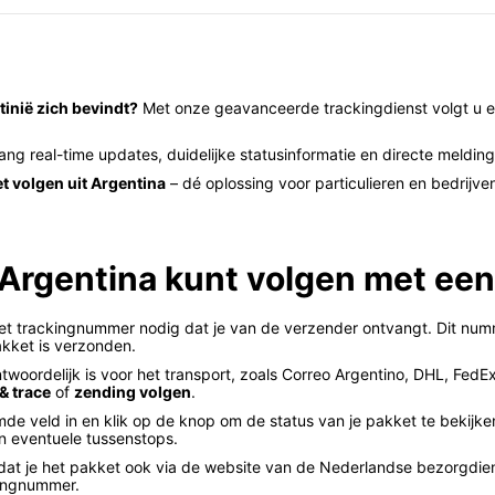
tinië zich bevindt?
Met onze geavanceerde trackingdienst volgt u ee
ang real-time updates, duidelijke statusinformatie en directe meldin
t volgen uit Argentina
– dé oplossing voor particulieren en bedrijv
t Argentina kunt volgen met e
het trackingnummer nodig dat je van de verzender ontvangt. Dit num
pakket is verzonden.
woordelijk is voor het transport, zoals Correo Argentino, DHL, FedEx 
 & trace
of
zending volgen
.
e veld in en klik op de knop om de status van je pakket te bekijken.
en eventuele tussenstops.
 dat je het pakket ook via de website van de Nederlandse bezorgdien
kingnummer.