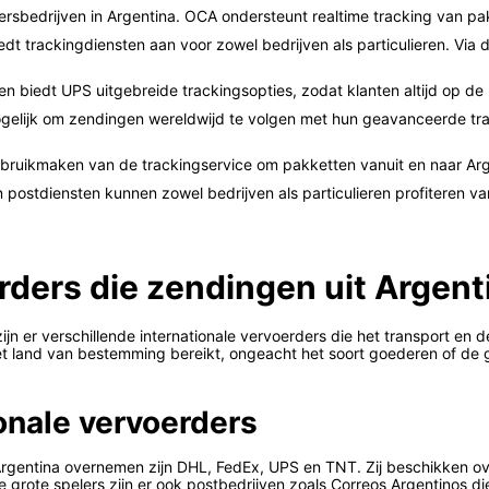
riersbedrijven in Argentina. OCA ondersteunt realtime tracking van p
iedt trackingdiensten aan voor zowel bedrijven als particulieren. Vi
gen biedt UPS uitgebreide trackingsopties, zodat klanten altijd op de
gelijk om zendingen wereldwijd te volgen met hun geavanceerde trac
bruikmaken van de trackingservice om pakketten vanuit en naar Arg
postdiensten kunnen zowel bedrijven als particulieren profiteren v
erders die zendingen uit Argen
jn er verschillende internationale vervoerders die het transport en 
 het land van bestemming bereikt, ongeacht het soort goederen of 
ionale vervoerders
rgentina overnemen zijn DHL, FedEx, UPS en TNT. Zij beschikken ov
 grote spelers zijn er ook postbedrijven zoals Correos Argentinos