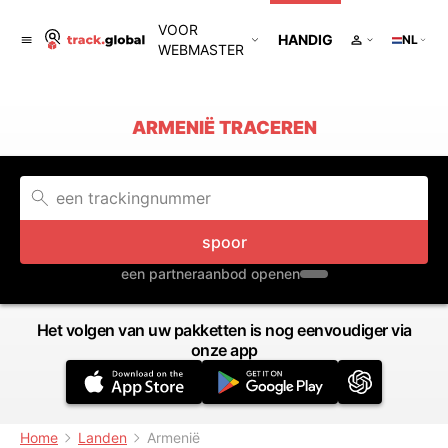
VOOR
HANDIG
NL
WEBMASTER
ARMENIË TRACEREN
spoor
een partneraanbod openen
Het volgen van uw pakketten is nog eenvoudiger via
onze app
Home
Landen
Armenië