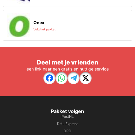
Onex
Volg het pakket
Deel met je vrienden
een link naar een gratis en nuttige service
Pakket volgen
PostNL
DHL Express
DPD