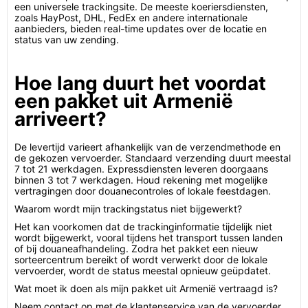
een universele trackingsite. De meeste koeriersdiensten,
zoals HayPost, DHL, FedEx en andere internationale
aanbieders, bieden real-time updates over de locatie en
status van uw zending.
Hoe lang duurt het voordat
een pakket uit Armenië
arriveert?
De levertijd varieert afhankelijk van de verzendmethode en
de gekozen vervoerder. Standaard verzending duurt meestal
7 tot 21 werkdagen. Expressdiensten leveren doorgaans
binnen 3 tot 7 werkdagen. Houd rekening met mogelijke
vertragingen door douanecontroles of lokale feestdagen.
Waarom wordt mijn trackingstatus niet bijgewerkt?
Het kan voorkomen dat de trackinginformatie tijdelijk niet
wordt bijgewerkt, vooral tijdens het transport tussen landen
of bij douaneafhandeling. Zodra het pakket een nieuw
sorteercentrum bereikt of wordt verwerkt door de lokale
vervoerder, wordt de status meestal opnieuw geüpdatet.
Wat moet ik doen als mijn pakket uit Armenië vertraagd is?
Neem contact op met de klantenservice van de vervoerder