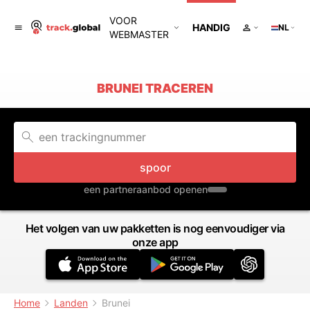
VOOR
HANDIG
NL
WEBMASTER
BRUNEI TRACEREN
spoor
een partneraanbod openen
Het volgen van uw pakketten is nog eenvoudiger via
onze app
Home
Landen
Brunei