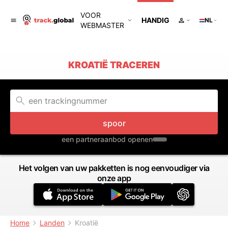
VOOR
HANDIG
NL
WEBMASTER
KROATIË TRACEREN
spoor
een partneraanbod openen
Het volgen van uw pakketten is nog eenvoudiger via
onze app
Home
Landen
Kroatië