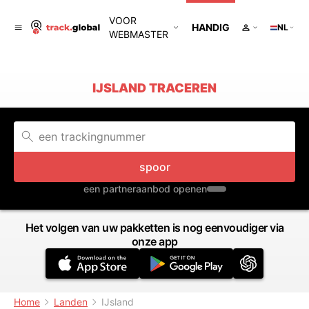
VOOR
HANDIG
NL
WEBMASTER
IJSLAND TRACEREN
spoor
een partneraanbod openen
Het volgen van uw pakketten is nog eenvoudiger via
onze app
Home
Landen
IJsland