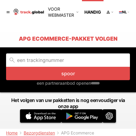
VOOR
HANDIG
NL
WEBMASTER
APG ECOMMERCE-PAKKET VOLGEN
spoor
een partneraanbod openen
Het volgen van uw pakketten is nog eenvoudiger via
onze app
Home
Bezorgdiensten
APG Ecommerce