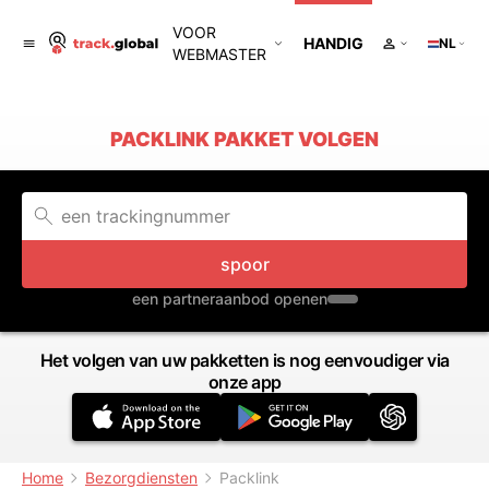
VOOR
HANDIG
NL
WEBMASTER
PACKLINK PAKKET VOLGEN
spoor
een partneraanbod openen
Het volgen van uw pakketten is nog eenvoudiger via
onze app
Home
Bezorgdiensten
Packlink