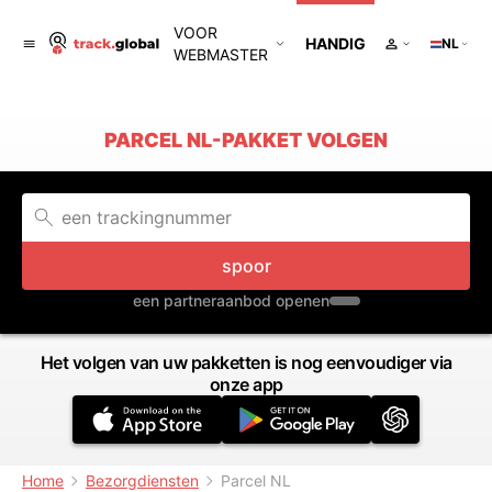
VOOR
HANDIG
NL
WEBMASTER
PARCEL NL-PAKKET VOLGEN
spoor
een partneraanbod openen
Het volgen van uw pakketten is nog eenvoudiger via
onze app
Home
Bezorgdiensten
Parcel NL