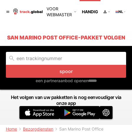
VOOR
HANDIG
NL
WEBMASTER
SAN MARINO POST OFFICE-PAKKET VOLGEN
spoor
een partneraanbod openen
Het volgen van uw pakketten is nog eenvoudiger via
onze app
Home
Bezorgdiensten
San Marino Post Office