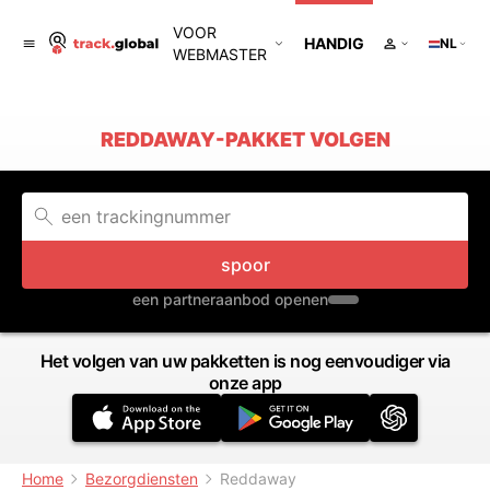
VOOR
HANDIG
NL
WEBMASTER
REDDAWAY-PAKKET VOLGEN
spoor
een partneraanbod openen
Het volgen van uw pakketten is nog eenvoudiger via
onze app
Home
Bezorgdiensten
Reddaway