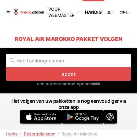
VOOR
HANDIG
NL
WEBMASTER
ROYAL AIR MAROKKO PAKKET VOLGEN
spoor
een partneraanbod openen
Het volgen van uw pakketten is nog eenvoudiger via
onze app
Home
Bezorgdiensten
Royal Air Marokko