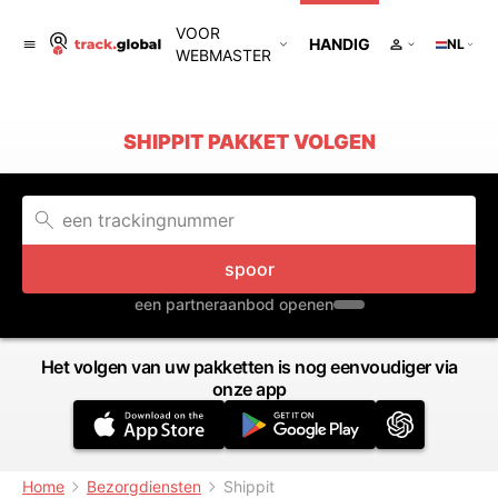
VOOR
HANDIG
NL
WEBMASTER
SHIPPIT PAKKET VOLGEN
spoor
een partneraanbod openen
Het volgen van uw pakketten is nog eenvoudiger via
onze app
Home
Bezorgdiensten
Shippit