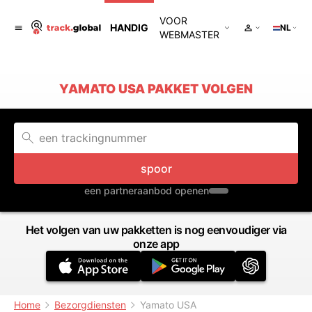
VOOR
HANDIG
NL
WEBMASTER
YAMATO USA PAKKET VOLGEN
spoor
een partneraanbod openen
Het volgen van uw pakketten is nog eenvoudiger via
onze app
Home
Bezorgdiensten
Yamato USA