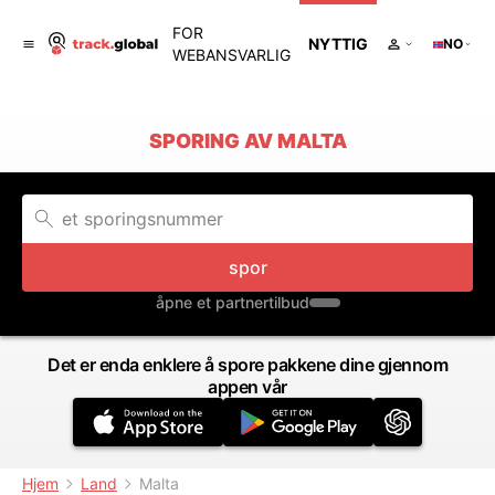
FOR
NYTTIG
NO
WEBANSVARLIG
SPORING AV MALTA
spor
åpne et partnertilbud
Det er enda enklere å spore pakkene dine gjennom
appen vår
Hjem
Land
Malta