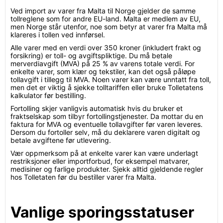
Ved import av varer fra Malta til Norge gjelder de samme
tollreglene som for andre EU-land. Malta er medlem av EU,
men Norge står utenfor, noe som betyr at varer fra Malta må
klareres i tollen ved innførsel.
Alle varer med en verdi over 350 kroner (inkludert frakt og
forsikring) er toll- og avgiftspliktige. Du må betale
merverdiavgift (MVA) på 25 % av varens totale verdi. For
enkelte varer, som klær og tekstiler, kan det også påløpe
tollavgift i tillegg til MVA. Noen varer kan være unntatt fra toll,
men det er viktig å sjekke tolltariffen eller bruke Tolletatens
kalkulator før bestilling.
Fortolling skjer vanligvis automatisk hvis du bruker et
fraktselskap som tilbyr fortollingstjenester. Da mottar du en
faktura for MVA og eventuelle tollavgifter før varen leveres.
Dersom du fortoller selv, må du deklarere varen digitalt og
betale avgiftene før utlevering.
Vær oppmerksom på at enkelte varer kan være underlagt
restriksjoner eller importforbud, for eksempel matvarer,
medisiner og farlige produkter. Sjekk alltid gjeldende regler
hos Tolletaten før du bestiller varer fra Malta.
Vanlige sporingsstatuser