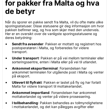
for pakker fra Malta og hva
de betyr
Når du sporer en pakke sendt fra Malta, vil du ofte møte ulike
sporingsstatuser. Disse statusene gir deg informasjon om hvor
pakken befinner seg, og hva som skjer med den underveis.
Her er en oversikt over de vanligste sporingsstatusene og
deres betydning:
Sendt fra avsender
: Pakken er mottatt og registrert hos
postoperatøren i Malta, og forberedes for videre
transport.
Under transport
: Pakken er på vei mellom terminaler eller
sorteringssentre, enten i Malta eller på vei til utlandet.
Ankommet eksportterminal
: Forsendelsen har
ankommet terminalen for utgående post i Malta og venter
på eksport.
Utlevert til flyfrakt
: Pakken er lastet på fly og har forlatt
Malta for videre transport til mottakerlandet.
Ankommet importland
: Forsendelsen har ankommet
mottakerlandet og venter på videre prosessering.
I tollbehandling
: Pakken behandles av tollmyndighetene
i mottakerlandet, og det kan pålegges avgifter eller