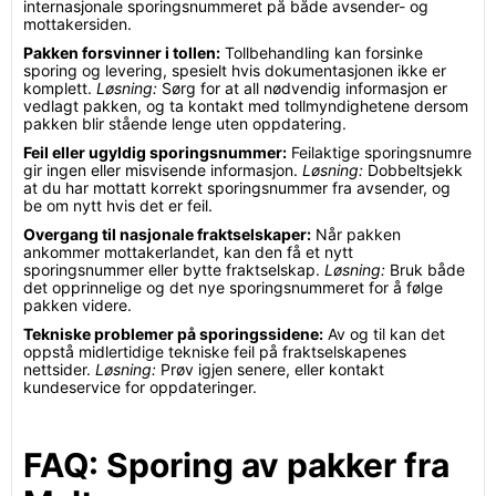
internasjonale sporingsnummeret på både avsender- og
mottakersiden.
Pakken forsvinner i tollen:
Tollbehandling kan forsinke
sporing og levering, spesielt hvis dokumentasjonen ikke er
komplett.
Løsning:
Sørg for at all nødvendig informasjon er
vedlagt pakken, og ta kontakt med tollmyndighetene dersom
pakken blir stående lenge uten oppdatering.
Feil eller ugyldig sporingsnummer:
Feilaktige sporingsnumre
gir ingen eller misvisende informasjon.
Løsning:
Dobbeltsjekk
at du har mottatt korrekt sporingsnummer fra avsender, og
be om nytt hvis det er feil.
Overgang til nasjonale fraktselskaper:
Når pakken
ankommer mottakerlandet, kan den få et nytt
sporingsnummer eller bytte fraktselskap.
Løsning:
Bruk både
det opprinnelige og det nye sporingsnummeret for å følge
pakken videre.
Tekniske problemer på sporingssidene:
Av og til kan det
oppstå midlertidige tekniske feil på fraktselskapenes
nettsider.
Løsning:
Prøv igjen senere, eller kontakt
kundeservice for oppdateringer.
FAQ: Sporing av pakker fra