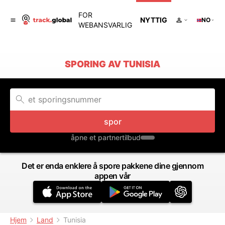
FOR
NYTTIG
NO
WEBANSVARLIG
SPORING AV TUNISIA
spor
åpne et partnertilbud
Det er enda enklere å spore pakkene dine gjennom
appen vår
Hjem
Land
Tunisia