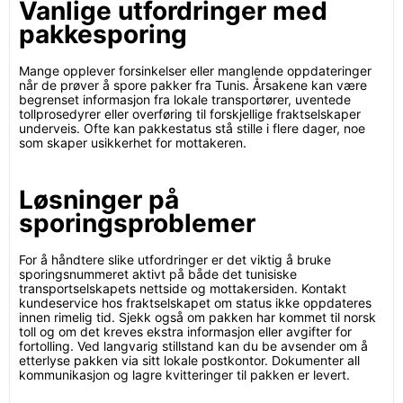
Vanlige utfordringer med
pakkesporing
Mange opplever forsinkelser eller manglende oppdateringer
når de prøver å spore pakker fra Tunis. Årsakene kan være
begrenset informasjon fra lokale transportører, uventede
tollprosedyrer eller overføring til forskjellige fraktselskaper
underveis. Ofte kan pakkestatus stå stille i flere dager, noe
som skaper usikkerhet for mottakeren.
Løsninger på
sporingsproblemer
For å håndtere slike utfordringer er det viktig å bruke
sporingsnummeret aktivt på både det tunisiske
transportselskapets nettside og mottakersiden. Kontakt
kundeservice hos fraktselskapet om status ikke oppdateres
innen rimelig tid. Sjekk også om pakken har kommet til norsk
toll og om det kreves ekstra informasjon eller avgifter for
fortolling. Ved langvarig stillstand kan du be avsender om å
etterlyse pakken via sitt lokale postkontor. Dokumenter all
kommunikasjon og lagre kvitteringer til pakken er levert.