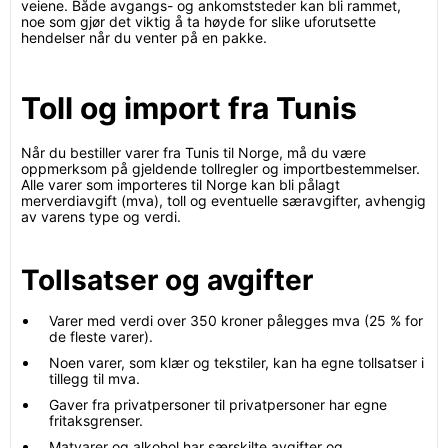
veiene. Både avgangs- og ankomststeder kan bli rammet,
noe som gjør det viktig å ta høyde for slike uforutsette
hendelser når du venter på en pakke.
Toll og import fra Tunis
Når du bestiller varer fra Tunis til Norge, må du være
oppmerksom på gjeldende tollregler og importbestemmelser.
Alle varer som importeres til Norge kan bli pålagt
merverdiavgift (mva), toll og eventuelle særavgifter, avhengig
av varens type og verdi.
Tollsatser og avgifter
Varer med verdi over 350 kroner pålegges mva (25 % for
de fleste varer).
Noen varer, som klær og tekstiler, kan ha egne tollsatser i
tillegg til mva.
Gaver fra privatpersoner til privatpersoner har egne
fritaksgrenser.
Matvarer og alkohol har særskilte avgifter og