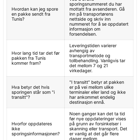
sporingsnummeret du har
Hvordan kan jeg spore
mottatt fra avsenderen. Gå
en pakke sendt fra
inn på transportørens
Tunis?
nettside og skriv inn
nummeret for å se oppdatert
informasjon om
forsendelsen.
Leveringstiden varierer
avhengig av
Hvor lang tid tar det før
transportmetode og
pakken fra Tunis
tollbehandling. Vanligvis tar
kommer fram?
det mellom 7 og 21
virkedager.
"I transitt" betyr at pakken
Hva betyr det hvis
er på vei mellom ulike
sporingen står som "i
terminaler eller land og ikke
transitt"?
har ankommet endelig
destinasjon ennå.
Noen ganger kan det ta tid
før nye oppdateringer vises
Hvorfor oppdateres
på grunn av forsinkelser i
ikke
skanning eller transport. Det
sporingsinformasjonen?
er vanlig at det går flere
dager mellom