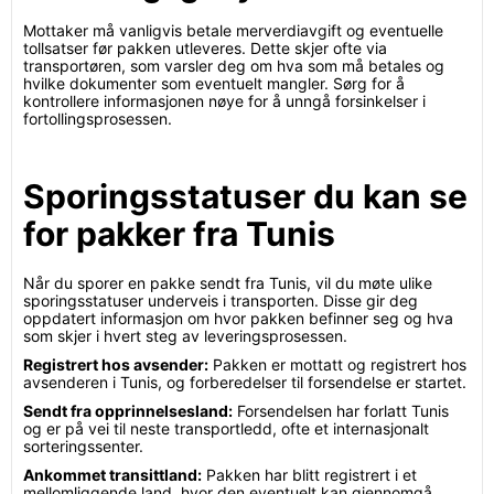
Mottaker må vanligvis betale merverdiavgift og eventuelle
tollsatser før pakken utleveres. Dette skjer ofte via
transportøren, som varsler deg om hva som må betales og
hvilke dokumenter som eventuelt mangler. Sørg for å
kontrollere informasjonen nøye for å unngå forsinkelser i
fortollingsprosessen.
Sporingsstatuser du kan se
for pakker fra Tunis
Når du sporer en pakke sendt fra Tunis, vil du møte ulike
sporingsstatuser underveis i transporten. Disse gir deg
oppdatert informasjon om hvor pakken befinner seg og hva
som skjer i hvert steg av leveringsprosessen.
Registrert hos avsender:
Pakken er mottatt og registrert hos
avsenderen i Tunis, og forberedelser til forsendelse er startet.
Sendt fra opprinnelsesland:
Forsendelsen har forlatt Tunis
og er på vei til neste transportledd, ofte et internasjonalt
sorteringssenter.
Ankommet transittland:
Pakken har blitt registrert i et
mellomliggende land, hvor den eventuelt kan gjennomgå