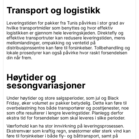
Transport og logistikk
Leveringstiden for pakker fra Tunis påvirkes i stor grad av
hvilke transportmidler som benyttes og hvor effektiv
logistikken er gjennom hele leveringskjeden. Direktefly og
effektive transportruter kan redusere leveringstiden, mens
mellomlandinger, ompakking og ventetid på
distribusjonssentre kan føre til forsinkelser. Tollbehandling og
lokale prosedyrer kan også påvirke hvor raskt forsendelsen
din når frem.
Høytider og
sesongvariasjoner
Under høytider og store salgsperioder, som jul og Black
Friday, øker volumet av pakker betydelig. Dette kan føre til
overbelastning hos både transportører og posttjenester, noe
som ofte resulterer i lengre leveringstider. Planlegg derfor
ekstra tid for forsendelser som skal leveres i slike perioder.
Værforhold kan ha stor innvirkning på leveringsprosessen.
Ekstremvær som kraftig regn, snøstormer eller sterk vind kan
føre til forsinkelser i både fly- og båttransport, samt på