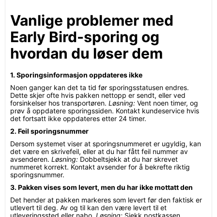
Vanlige problemer med
Early Bird-sporing og
hvordan du løser dem
1. Sporingsinformasjon oppdateres ikke
Noen ganger kan det ta tid før sporingsstatusen endres.
Dette skjer ofte hvis pakken nettopp er sendt, eller ved
forsinkelser hos transportøren.
Løsning:
Vent noen timer, og
prøv å oppdatere sporingssiden. Kontakt kundeservice hvis
det fortsatt ikke oppdateres etter 24 timer.
2. Feil sporingsnummer
Dersom systemet viser at sporingsnummeret er ugyldig, kan
det være en skrivefeil, eller at du har fått feil nummer av
avsenderen.
Løsning:
Dobbeltsjekk at du har skrevet
nummeret korrekt. Kontakt avsender for å bekrefte riktig
sporingsnummer.
3. Pakken vises som levert, men du har ikke mottatt den
Det hender at pakken markeres som levert før den faktisk er
utlevert til deg. Av og til kan den være levert til et
utleveringssted eller nabo.
Løsning:
Sjekk postkassen,