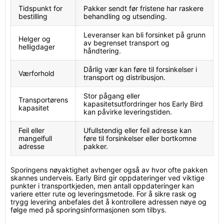
Tidspunkt for
Pakker sendt før fristene har raskere
bestilling
behandling og utsending.
Leveranser kan bli forsinket på grunn
Helger og
av begrenset transport og
helligdager
håndtering.
Dårlig vær kan føre til forsinkelser i
Værforhold
transport og distribusjon.
Stor pågang eller
Transportørens
kapasitetsutfordringer hos Early Bird
kapasitet
kan påvirke leveringstiden.
Feil eller
Ufullstendig eller feil adresse kan
mangelfull
føre til forsinkelser eller bortkomne
adresse
pakker.
Sporingens nøyaktighet avhenger også av hvor ofte pakken
skannes underveis. Early Bird gir oppdateringer ved viktige
punkter i transportkjeden, men antall oppdateringer kan
variere etter rute og leveringsmetode. For å sikre rask og
trygg levering anbefales det å kontrollere adressen nøye og
følge med på sporingsinformasjonen som tilbys.