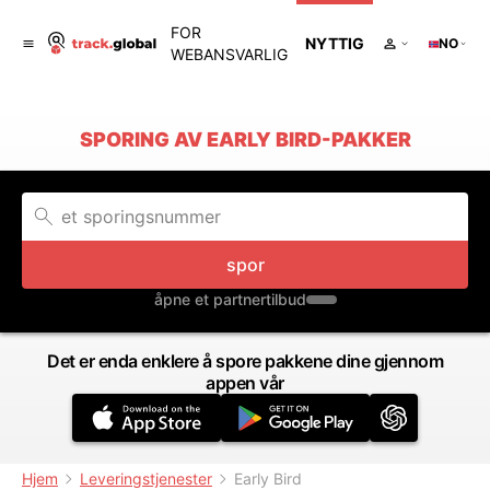
FOR
NYTTIG
NO
WEBANSVARLIG
SPORING AV EARLY BIRD-PAKKER
spor
åpne et partnertilbud
Det er enda enklere å spore pakkene dine gjennom
appen vår
Hjem
Leveringstjenester
Early Bird