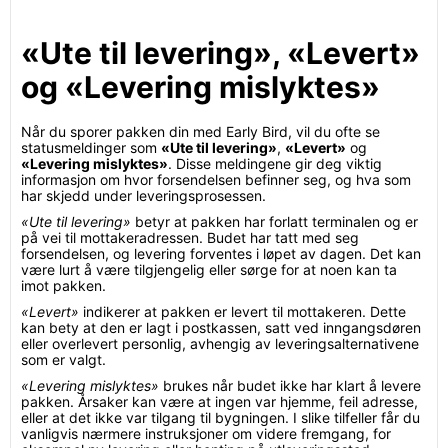
«Ute til levering», «Levert»
og «Levering mislyktes»
Når du sporer pakken din med Early Bird, vil du ofte se
statusmeldinger som
«Ute til levering»
,
«Levert»
og
«Levering mislyktes»
. Disse meldingene gir deg viktig
informasjon om hvor forsendelsen befinner seg, og hva som
har skjedd under leveringsprosessen.
«Ute til levering»
betyr at pakken har forlatt terminalen og er
på vei til mottakeradressen. Budet har tatt med seg
forsendelsen, og levering forventes i løpet av dagen. Det kan
være lurt å være tilgjengelig eller sørge for at noen kan ta
imot pakken.
«Levert»
indikerer at pakken er levert til mottakeren. Dette
kan bety at den er lagt i postkassen, satt ved inngangsdøren
eller overlevert personlig, avhengig av leveringsalternativene
som er valgt.
«Levering mislyktes»
brukes når budet ikke har klart å levere
pakken. Årsaker kan være at ingen var hjemme, feil adresse,
eller at det ikke var tilgang til bygningen. I slike tilfeller får du
vanligvis nærmere instruksjoner om videre fremgang, for