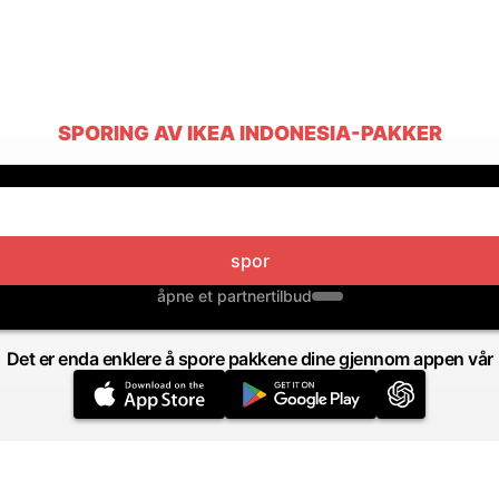
SPORING AV IKEA INDONESIA-PAKKER
spor
åpne et partnertilbud
Det er enda enklere å spore pakkene dine gjennom appen vår