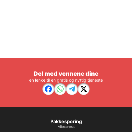
Del med vennene dine
en lenke til en gratis og nyttig tjeneste
Pakkesporing
Aliexpress