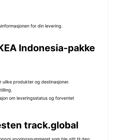
sinformasjonen for din levering.
n IKEA Indonesia-pakke
r ulike produkter og destinasjoner.
illing.
sjon om leveringsstatus og forventet
sten track.global
 oppgi sporingsnummeret som ble gitt til deg