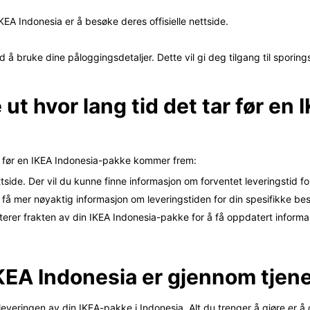
IKEA Indonesia er å besøke deres offisielle nettside.
 å bruke dine påloggingsdetaljer. Dette vil gi deg tilgang til sporing
 ut hvor lang tid det tar før e
tar før en IKEA Indonesia-pakke kommer frem:
side. Der vil du kunne finne informasjon om forventet leveringstid fo
få mer nøyaktig informasjon om leveringstiden for din spesifikke best
rer frakten av din IKEA Indonesia-pakke for å få oppdatert informa
KEA Indonesia er gjennom tjene
everingen av din IKEA-pakke i Indonesia. Alt du trenger å gjøre er å