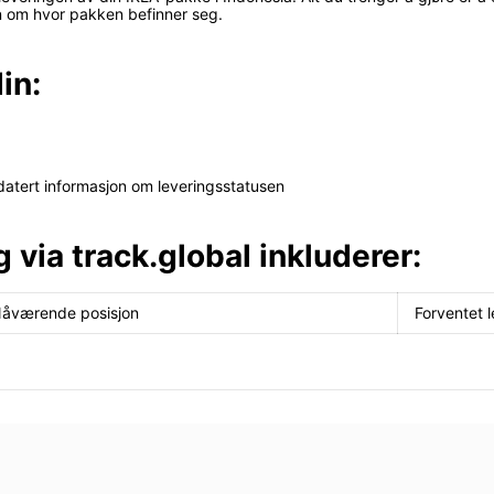
on om hvor pakken befinner seg.
in:
datert informasjon om leveringsstatusen
g via track.global inkluderer:
åværende posisjon
Forventet l