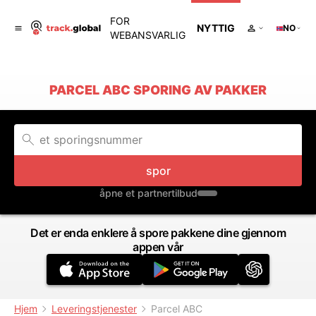
FOR
NYTTIG
NO
WEBANSVARLIG
PARCEL ABC SPORING AV PAKKER
spor
åpne et partnertilbud
Det er enda enklere å spore pakkene dine gjennom
appen vår
Hjem
Leveringstjenester
Parcel ABC