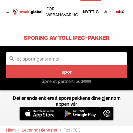
FOR
NYTTIG
NO
WEBANSVARLIG
SPORING AV TOLL IPEC-PAKKER
spor
åpne et partnertilbud
Det er enda enklere å spore pakkene dine gjennom
appen vår
Hjem
Leveringstjenester
Toll IPEC