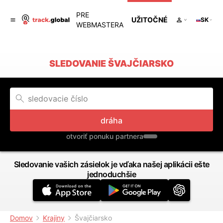
PRE
UŽITOČNÉ
SK
WEBMASTERA
SLEDOVANIE ŠVAJČIARSKO
dráha
otvoriť ponuku partnera
Sledovanie vašich zásielok je vďaka našej aplikácii ešte
jednoduchšie
Domov
Krajiny
Švajčiarsko