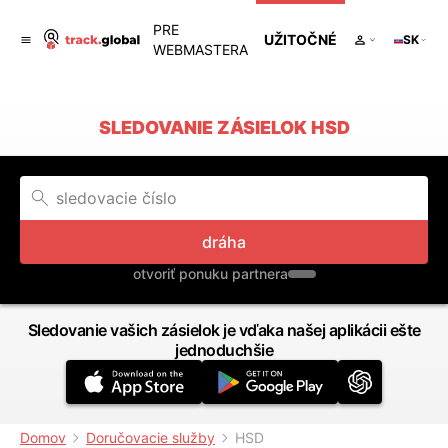
PRE
UŽITOČNÉ
SK
WEBMASTERA
SLEDOVANIE ZÁSIELOK HSD
dráha
otvoriť ponuku partnera
Sledovanie vašich zásielok je vďaka našej aplikácii ešte
jednoduchšie
Domov
Doručovacie služby
HSD