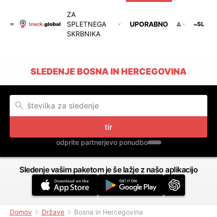
ZA
SPLETNEGA
UPORABNO
SL
SKRBNIKA
SLEDENJE BOSNA IN HERCEGOVINA
tir
odprite partnerjevo ponudbo
Sledenje vašim paketom je še lažje z našo aplikacijo
Domov
Države
Bosna in Hercegovina