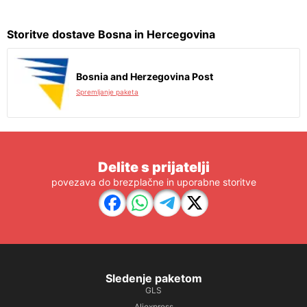
Storitve dostave Bosna in Hercegovina
Bosnia and Herzegovina Post
Spremljanje paketa
Delite s prijatelji
povezava do brezplačne in uporabne storitve
Sledenje paketom
GLS
Aliexpress