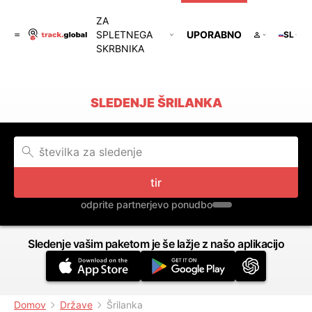
ZA
SPLETNEGA
UPORABNO
SL
SKRBNIKA
SLEDENJE ŠRILANKA
tir
odprite partnerjevo ponudbo
Sledenje vašim paketom je še lažje z našo aplikacijo
Domov
Države
Šrilanka