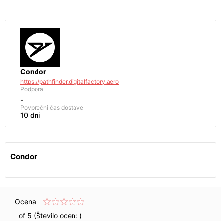
Condor
https://pathfinder.digitalfactory.aero
Podpora
-
Povprečni čas dostave
10 dni
Condor
Ocena
of 5 (Število ocen:
)