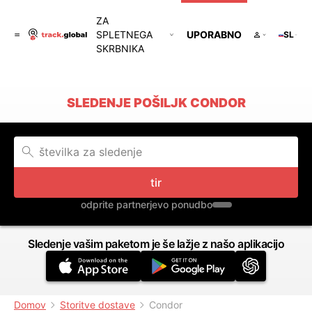
ZA
SPLETNEGA
UPORABNO
SL
SKRBNIKA
SLEDENJE POŠILJK CONDOR
tir
odprite partnerjevo ponudbo
Sledenje vašim paketom je še lažje z našo aplikacijo
Domov
Storitve dostave
Condor