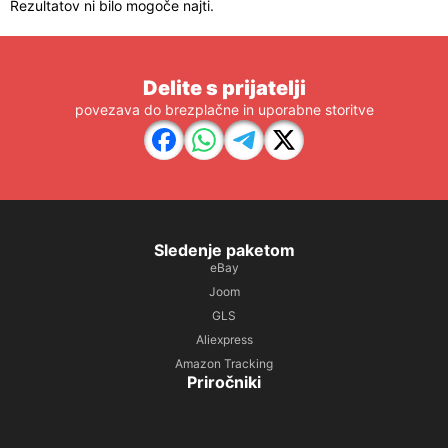
Rezultatov ni bilo mogoče najti.
Delite s prijatelji
povezava do brezplačne in uporabne storitve
Sledenje paketom
eBay
Joom
GLS
Aliexpress
Amazon Tracking
Priročniki