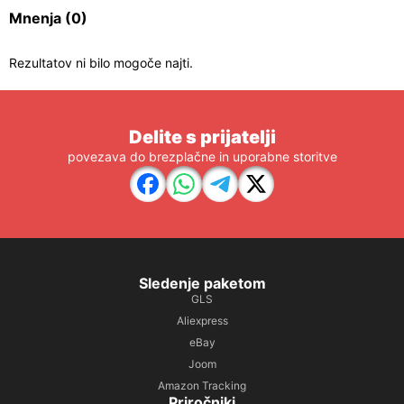
Mnenja
(0)
Rezultatov ni bilo mogoče najti.
Delite s prijatelji
povezava do brezplačne in uporabne storitve
Sledenje paketom
GLS
Aliexpress
eBay
Joom
Amazon Tracking
Priročniki