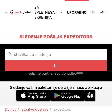
ZA
SPLETNEGA
UPORABNO
SL
SKRBNIKA
SLEDENJE POŠILJK EXPEDITORS
tir
odprite partnerjevo ponudbo
Sledenje vašim paketom je še lažje z našo aplikacijo
Domov
Storitve dostave
Expeditors