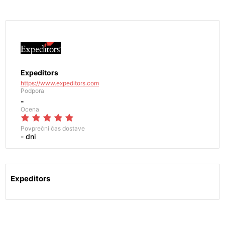
Expeditors
https://www.expeditors.com
Podpora
-
Ocena
Povprečni čas dostave
- dni
Expeditors