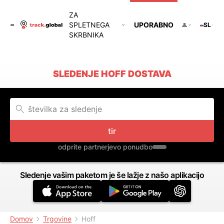
ZA
SPLETNEGA
UPORABNO
SL
SKRBNIKA
SLEDENJE HOFF DOSTAVA
tir
odprite partnerjevo ponudbo
Sledenje vašim paketom je še lažje z našo aplikacijo
Domov
Trgovine
Hoff