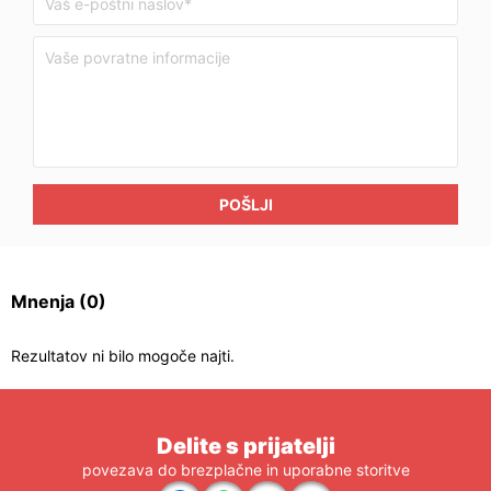
POŠLJI
Mnenja
(0)
Rezultatov ni bilo mogoče najti.
Delite s prijatelji
povezava do brezplačne in uporabne storitve