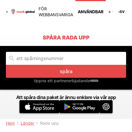
FÖR
ANVÄNDBAR
SV
WEBBANSVARIGA
SPÅRA RADA UPP
spåra
öppna ett partnererbjudande
Att spåra dina paket är ännu enklare via vår app
Hem
Länder
Rada upp