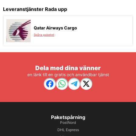
Leveranstjänster Rada upp
Qatar Airways Cargo
Spåra paketet
Dela med dina vänner
en länk till en gratis och användbar tjänst
Paketspårning
PostNord
DHL Express