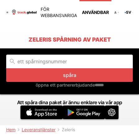
FÖR
ANVÄNDBAR
SV
WEBBANSVARIGA
ZELERIS SPÅRNING AV PAKET
spåra
öppna ett partnererbjudande
Att spåra dina paket är ännu enklare via vår app
Hem
Leveranstjänster
Zeleris