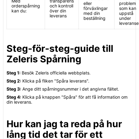
Med
transparens
eller
problem
orderspårning
och kontroll
förväxlingar
som kan
kan du:
över din
med din
uppstå
leverans
beställning
under
leveranse
Steg-för-steg-guide till
Zeleris Spårning
Steg 1:
Besök Zeleris officiella webbplats.
Steg 2:
Klicka på fliken "Spåra leverans".
Steg 3:
Ange ditt spårningsnummer i det angivna fältet.
Steg 4:
Klicka på knappen "Spåra" för att få information om
din leverans.
Hur kan jag ta reda på hur
lång tid det tar för ett