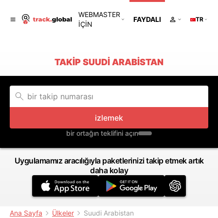
WEBMASTER
FAYDALI
TR
IÇIN
TAKIP SUUDI ARABISTAN
izlemek
bir ortağın teklifini açın
Uygulamamız aracılığıyla paketlerinizi takip etmek artık
daha kolay
Ana Sayfa
Ülkeler
Suudi Arabistan