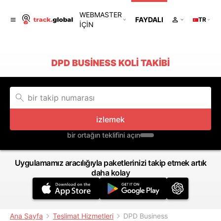
WEBMASTER
FAYDALI
TR
IÇIN
DPD BUSINESS KOLI TAKIBI
izlemek
bir ortağın teklifini açın
Uygulamamız aracılığıyla paketlerinizi takip etmek artık
daha kolay
Ana Sayfa
Teslimat Hizmetleri
DPD Business