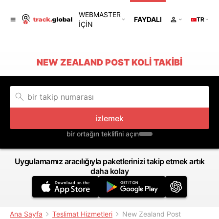
WEBMASTER
FAYDALI
TR
IÇIN
NEW ZEALAND POST KOLI TAKIBI
izlemek
bir ortağın teklifini açın
Uygulamamız aracılığıyla paketlerinizi takip etmek artık
daha kolay
Ana Sayfa
Teslimat Hizmetleri
New Zealand Post