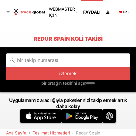
WEBMASTER
FAYDALI
TR
IÇIN
REDUR SPAIN KOLI TAKIBI
izlemek
bir ortağın teklifini açın
Uygulamamız aracılığıyla paketlerinizi takip etmek artık
daha kolay
Ana Sayfa
Teslimat Hizmetleri
Redur Spain