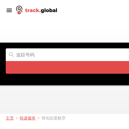
主页
快递服务
哥伦比亚航空