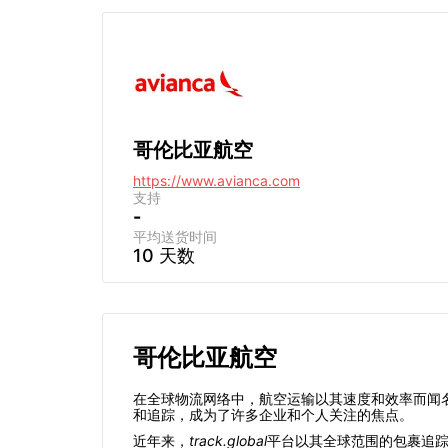
哥伦比亚航空
https://www.avianca.com
支持
-
平均送货时间
10 天数
哥伦比亚航空
在全球物流网络中，航空运输以其速度和效率而闻
和追踪，成为了许多企业和个人关注的焦点。
近年来，
track.global
平台以其全球范围的包裹追