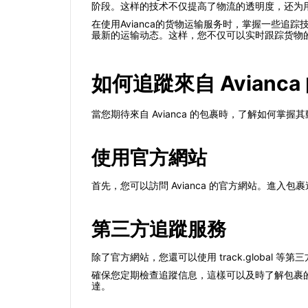
阶段。这样的技术不仅提高了物流的透明度，还为
在使用Avianca的货物运输服务时，掌握一些
最新的运输动态。这样，您不仅可以实时跟踪货物
如何追蹤來自 Avianca
當您期待來自 Avianca 的包裹時，了解如何
使用官方網站
首先，您可以訪問 Avianca 的官方網站。
第三方追蹤服務
除了官方網站，您還可以使用 track.glob
確保您定期檢查追蹤信息，這樣可以及時了解包裹的
達。