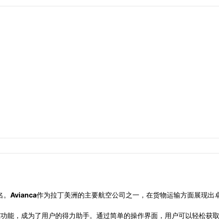
名。
Avianca
作为拉丁美洲的主要航空公司之一，在货物运输方面展现出
踪功能，成为了用户的得力助手。通过简单的操作界面，用户可以轻松获