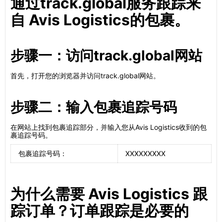
通过track.global服务跟踪来
自 Avis Logistics的包裹。
步骤一：访问track.global网站
首先，打开您的浏览器并访问track.global网站。
步骤二：输入包裹追踪号码
在网站上找到包裹追踪部分，并输入您从Avis Logistics收到的包
裹追踪号码。
包裹追踪号码：
XXXXXXXXX
为什么需要 Avis Logistics 跟
踪订单？订单跟踪是必要的