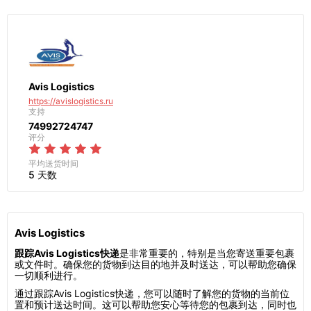
Avis Logistics
https://avislogistics.ru
支持
74992724747
评分
平均送货时间
5 天数
Avis Logistics
跟踪Avis Logistics快递
是非常重要的，特别是当您寄送重要包裹
或文件时。确保您的货物到达目的地并及时送达，可以帮助您确保
一切顺利进行。
通过跟踪Avis Logistics快递，您可以随时了解您的货物的当前位
置和预计送达时间。这可以帮助您安心等待您的包裹到达，同时也