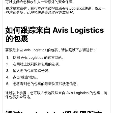
可以提供给您和收件人一些额外的安全保障。
在这篇文章中，我们将讨论如何跟踪Avis Logistics快递，以及一
些注意事项，让您的快递寄送过程更加顺利。
如何跟踪来自 Avis Logistics
的包裹
要跟踪来自 Avis Logistics 的包裹，请按照以下步骤进行：
访问 Avis Logistics 的官方网站。
在网站上找到跟踪包裹的选项。
输入您的包裹追踪号码。
点击“搜索”按钮。
您将看到您的包裹的最新位置和状态信息。
通过以上步骤，您可以方便地跟踪来自 Avis Logistics 的包裹，确
保包裹安全送达。