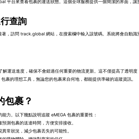
ck.global 平台來查看包裹的運送狀態。這個全球服務提供一個簡潔的界
 進行查詢
接著，訪問 track.global 網站，在搜索欄中輸入該號碼。系統將會
可以隨時隨地了解運送進度，確保不會錯過任何重要的物流更新。這不僅提高了透
 eMEGA 包裹的理想工具，無論您的包裹來自何地，都能提供準確的追蹤資訊。
 的包裹？
力。以下幾點說明追蹤 eMEGA 包裹的重要性：
確預測包裹的送達時間，方便安排接收。
現異常狀況，減少包裹丟失的可能性。
者的購物體驗，增強對商家的信任。