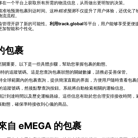
够在一个平台上获取所有所需的物流信息，从而做出更明智的决策。
精准地预测包裹到达时间。这种
精准预测
不仅提升了用户体验，还优化了
物流流程。
输管理开辟了新的可能性。
利用track.global
等平台，用户能够享受更便
更加智能和个性化。
 的包裹
位置至關重要。以下是一些具體步驟，幫助您掌握包裹的動態。
個獨特的追蹤號碼。這是您查詢包裹狀態的關鍵數據，請務必妥善保管。
持全球範圍內的包裹查詢，提供簡潔直觀的界面，方便用戶隨時查看包裹
的追蹤號碼，然後點擊查詢按鈕。系統將自動檢索相關的運輸信息。
預計到達時間以及歷史運輸路線。這些信息有助於您合理安排接收時間，
包裹動態，確保準時接收到心儀的商品。
追蹤來自 eMEGA 的包裹