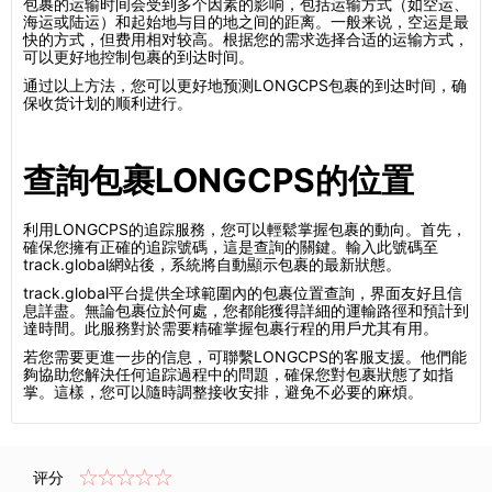
包裹的运输时间会受到多个因素的影响，包括运输方式（如空运、
海运或陆运）和起始地与目的地之间的距离。一般来说，空运是最
快的方式，但费用相对较高。根据您的需求选择合适的运输方式，
可以更好地控制包裹的到达时间。
通过以上方法，您可以更好地预测LONGCPS包裹的到达时间，确
保收货计划的顺利进行。
查詢包裹LONGCPS的位置
利用LONGCPS的追踪服務，您可以輕鬆掌握包裹的動向。首先，
確保您擁有正確的追踪號碼，這是查詢的關鍵。輸入此號碼至
track.global網站後，系統將自動顯示包裹的最新狀態。
track.global平台提供全球範圍內的包裹位置查詢，界面友好且信
息詳盡。無論包裹位於何處，您都能獲得詳細的運輸路徑和預計到
達時間。此服務對於需要精確掌握包裹行程的用戶尤其有用。
若您需要更進一步的信息，可聯繫LONGCPS的客服支援。他們能
夠協助您解決任何追踪過程中的問題，確保您對包裹狀態了如指
掌。這樣，您可以隨時調整接收安排，避免不必要的麻煩。
评分