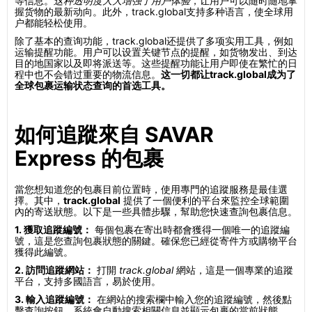
等信息。
这种透明度大大增强了用户体验
，让用户可以随时随地掌
握货物的最新动向。此外，track.global支持多种语言，使全球用
户都能轻松使用。
除了基本的查询功能，track.global还提供了多项实用工具，例如
运输提醒功能。用户可以设置关键节点的提醒，如货物发出、到达
目的地国家以及即将派送等。这些提醒功能让用户即使在繁忙的日
程中也不会错过重要的物流信息。
这一切都让track.global成为了
全球包裹运输状态查询的首选工具。
如何追蹤來自 SAVAR
Express 的包裹
當您想知道您的包裹目前位置時，使用專門的追蹤服務是最佳選
擇。其中，
track.global
提供了一個便利的平台來監控全球範圍
內的寄送狀態。以下是一些具體步驟，幫助您快速查詢包裹信息。
1. 獲取追蹤編號：
每個包裹在寄出時都會獲得一個唯一的追蹤編
號，這是您查詢包裹狀態的關鍵。確保您已經從寄件方或購物平台
獲得此編號。
2. 訪問追蹤網站：
打開
track.global
網站，這是一個專業的追蹤
平台，支持多國語言，易於使用。
3. 輸入追蹤編號：
在網站的搜索欄中輸入您的追蹤編號，然後點
擊查詢按鈕。系統會自動搜索相關信息並顯示包裹的當前狀態。