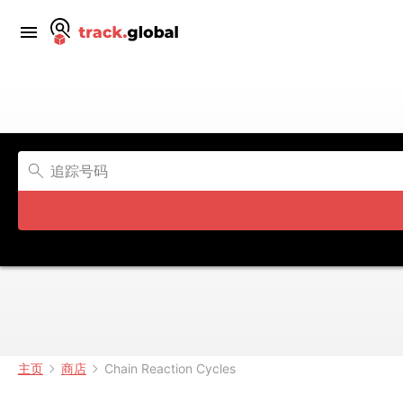
主页
商店
Chain Reaction Cycles