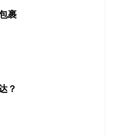
踪包裹
到达？