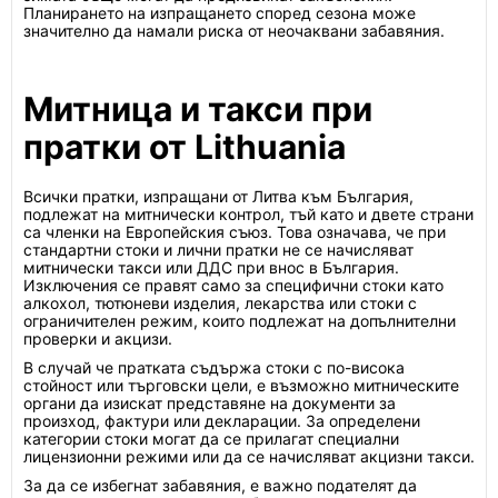
Планирането на изпращането според сезона може
значително да намали риска от неочаквани забавяния.
Митница и такси при
пратки от Lithuania
Всички пратки, изпращани от Литва към България,
подлежат на митнически контрол, тъй като и двете страни
са членки на Европейския съюз. Това означава, че при
стандартни стоки и лични пратки не се начисляват
митнически такси или ДДС при внос в България.
Изключения се правят само за специфични стоки като
алкохол, тютюневи изделия, лекарства или стоки с
ограничителен режим, които подлежат на допълнителни
проверки и акцизи.
В случай че пратката съдържа стоки с по-висока
стойност или търговски цели, е възможно митническите
органи да изискат представяне на документи за
произход, фактури или декларации. За определени
категории стоки могат да се прилагат специални
лицензионни режими или да се начисляват акцизни такси.
За да се избегнат забавяния, е важно подателят да