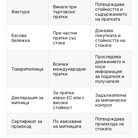
Потвърждава
Винаги при
стойността и
Фактура
търговски
съдържанието
пратки
на пратката
Доказва
При частни
Касова
покупката и
пратки със
бележка
стойността на
стока
стоката
Проследява
движението и
Всички
носи
Товарителница
международни
информация
пратки
за подателя и
получателя
За пратки
Задължителна
Декларация за
извън ЕС или с
за митнически
митница
висока
контрол
стойност
Потвърждава
Сертификат за
По изискване
произхода на
произход
на митницата
стоката