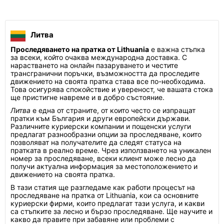
Литва
Проследяването на пратка от Lithuania
е важна стъпка
за всеки, който очаква международна доставка. С
нарастването на онлайн пазаруването и честите
трансгранични поръчки, възможността да проследите
движението на своята пратка става все по-необходима.
Това осигурява спокойствие и увереност, че вашата стока
ще пристигне навреме и в добро състояние.
Литва
е една от страните, от които често се изпращат
пратки към България и други европейски държави.
Различните куриерски компании и пощенски услуги
предлагат разнообразни опции за проследяване, които
позволяват на получателите да следят статуса на
пратката в реално време. Чрез използването на уникален
номер за проследяване, всеки клиент може лесно да
получи актуална информация за местоположението и
движението на своята пратка.
В тази статия ще разгледаме как работи процесът на
проследяване на пратка от Lithuania, кои са основните
куриерски фирми, които предлагат тази услуга, и какви
са стъпките за лесно и бързо проследяване. Ще научите и
какво да правите при забавяне или проблеми с