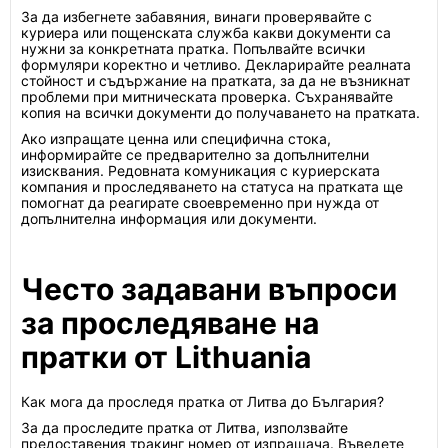
За да избегнете забавяния, винаги проверявайте с
куриера или пощенската служба какви документи са
нужни за конкретната пратка. Попълвайте всички
формуляри коректно и четливо. Декларирайте реалната
стойност и съдържание на пратката, за да не възникнат
проблеми при митническата проверка. Съхранявайте
копия на всички документи до получаването на пратката.
Ако изпращате ценна или специфична стока,
информирайте се предварително за допълнителни
изисквания. Редовната комуникация с куриерската
компания и проследяването на статуса на пратката ще
помогнат да реагирате своевременно при нужда от
допълнителна информация или документи.
Често задавани въпроси
за проследяване на
пратки от Lithuania
Как мога да проследя пратка от Литва до България?
За да проследите пратка от Литва, използвайте
предоставения тракинг номер от изпращача. Въведете