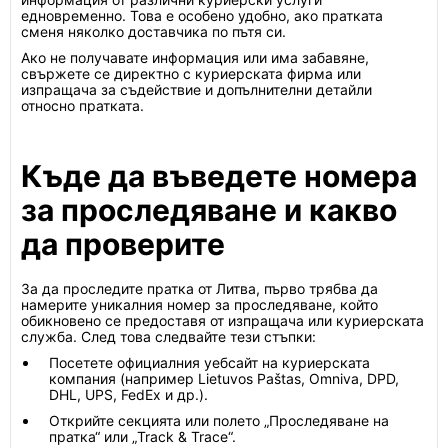
едновременно. Това е особено удобно, ако пратката
сменя няколко доставчика по пътя си.
Ако не получавате информация или има забавяне,
свържете се директно с куриерската фирма или
изпращача за съдействие и допълнителни детайли
относно пратката.
Къде да въведете номера
за проследяване и какво
да проверите
За да проследите пратка от Литва, първо трябва да
намерите уникалния номер за проследяване, който
обикновено се предоставя от изпращача или куриерската
служба. След това следвайте тези стъпки:
Посетете официалния уебсайт на куриерската
компания (например Lietuvos Paštas, Omniva, DPD,
DHL, UPS, FedEx и др.).
Открийте секцията или полето „Проследяване на
пратка“ или „Track & Trace“.