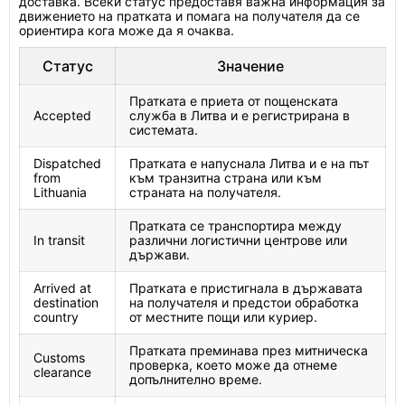
доставка. Всеки статус предоставя важна информация за
движението на пратката и помага на получателя да се
ориентира кога може да я очаква.
Статус
Значение
Пратката е приета от пощенската
Accepted
служба в Литва и е регистрирана в
системата.
Dispatched
Пратката е напуснала Литва и е на път
from
към транзитна страна или към
Lithuania
страната на получателя.
Пратката се транспортира между
In transit
различни логистични центрове или
държави.
Arrived at
Пратката е пристигнала в държавата
destination
на получателя и предстои обработка
country
от местните пощи или куриер.
Пратката преминава през митническа
Customs
проверка, което може да отнеме
clearance
допълнително време.