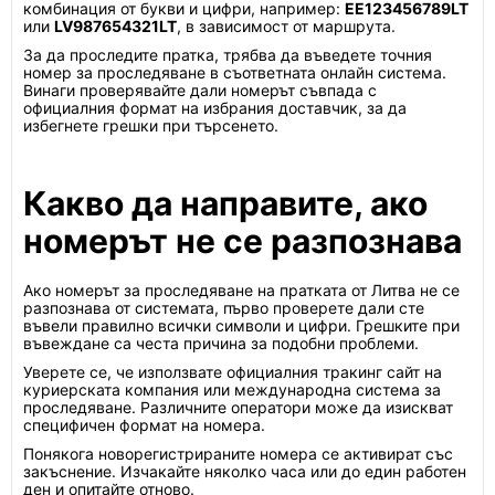
комбинация от букви и цифри, например:
EE123456789LT
или
LV987654321LT
, в зависимост от маршрута.
За да проследите пратка, трябва да въведете точния
номер за проследяване в съответната онлайн система.
Винаги проверявайте дали номерът съвпада с
официалния формат на избрания доставчик, за да
избегнете грешки при търсенето.
Какво да направите, ако
номерът не се разпознава
Ако номерът за проследяване на пратката от Литва не се
разпознава от системата, първо проверете дали сте
въвели правилно всички символи и цифри. Грешките при
въвеждане са честа причина за подобни проблеми.
Уверете се, че използвате официалния тракинг сайт на
куриерската компания или международна система за
проследяване. Различните оператори може да изискват
специфичен формат на номера.
Понякога новорегистрираните номера се активират със
закъснение. Изчакайте няколко часа или до един работен
ден и опитайте отново.