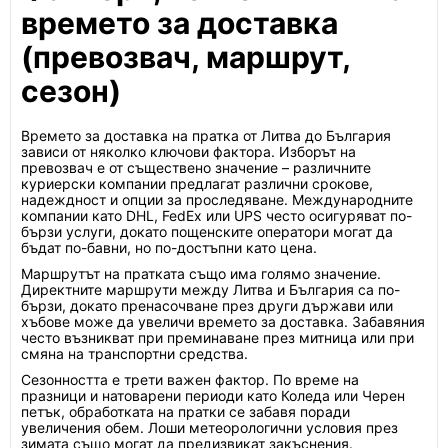
времето за доставка
(превозвач, маршрут,
сезон)
Времето за доставка на пратка от Литва до България
зависи от няколко ключови фактора. Изборът на
превозвач е от съществено значение – различните
куриерски компании предлагат различни срокове,
надеждност и опции за проследяване. Международните
компании като DHL, FedEx или UPS често осигуряват по-
бързи услуги, докато пощенските оператори могат да
бъдат по-бавни, но по-достъпни като цена.
Маршрутът на пратката също има голямо значение.
Директните маршрути между Литва и България са по-
бързи, докато пренасочване през други държави или
хъбове може да увеличи времето за доставка. Забавяния
често възникват при преминаване през митница или при
смяна на транспортни средства.
Сезонността е трети важен фактор. По време на
празници и натоварени периоди като Коледа или Черен
петък, обработката на пратки се забавя поради
увеличения обем. Лоши метеорологични условия през
зимата също могат да предизвикат закъснения.