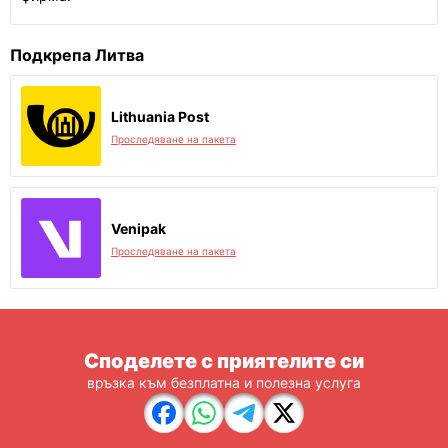
Подкрепа Литва
Lithuania Post
Проследяване на пакета
Venipak
Проследяване на пакета
Споделете с приятелите си
връзка към безплатна и полезна услуга