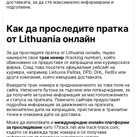
доставката, за да сте максимално информирани и
подготвени.
Как да проследите пратка
от Lithuania онлайн
За да проследите пратка от Lithuania онлайн, първо
намерете своя
трак номер
(tracking number), който
обикновено се предоставя от изпращача или куриерската
фирма. След това посетете
официалния уебсайт на
куриера
, например Lietuvos Paštas, DPD, DHL, FedEx или
друга компания, която извършва доставката.
Въведете трак номера в предназначеното за това поле на
сайта. Натиснете бутона за търсене или потвърждение, за
да получите актуална информация за местоположението
и статуса на пратката. Повечето сайтове предоставят
подробна информация за движението на пратката,
включително дати на изпращане, пристигане в транзитни
точки и очаквана дата на доставка.
Може да използвате и
международни онлайн платформи
за проследяване
като 17track.net или track-trace.com,
където се въвежда трак номера и се получава
информация от различни куриерски услуги