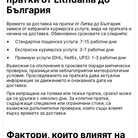
България
Времето за доставка на пратки от Литва до България
зависи от избраната куриерска услуга, вида на пратката и
начина на доставка. Обикновено сроковете са следните:
Стандартна пощенска услуга: 7-15 работни дни
Експресна куриерска услуга: 3-7 работни дни
Премиум услуги (DHL, FedEx, UPS): 1-3 работни дни
Възможни са отклонения в сроковете поради митнически
проверки, празници или неблагоприятни метеорологични
условия. Проследяването на пратката дава актуална
информация за движението и очакваната дата на
доставка.
При изпращане на големи или тежки пратки, срокът може
да се удължи с няколко дни. За колетни пратки,
съдържащи специални или ограничени стоки, са
възможни допълнителни проверки, които също влияят
върху времето за доставка.
Фактори, които влияят на