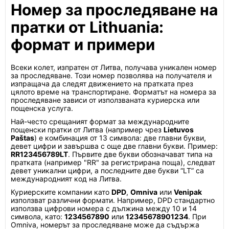
Номер за проследяване на
пратки от Lithuania:
формат и примери
Всеки колет, изпратен от Литва, получава уникален номер
за проследяване. Този номер позволява на получателя и
изпращача да следят движението на пратката през
цялото време на транспортиране. Форматът на номера за
проследяване зависи от използваната куриерска или
пощенска услуга.
Най-често срещаният формат за международните
пощенски пратки от Литва (например чрез
Lietuvos
Paštas
) е комбинация от 13 символа: две главни букви,
девет цифри и завършва с още две главни букви. Пример:
RR123456789LT
. Първите две букви обозначават типа на
пратката (например "RR" за регистрирана поща), следват
девет уникални цифри, а последните две букви “LT” са
международният код на Литва.
Куриерските компании като
DPD
,
Omniva
или
Venipak
използват различни формати. Например, DPD стандартно
използва цифрови номера с дължина между 10 и 14
символа, като:
1234567890
или
12345678901234
. При
Omniva, номерът за проследяване може да съдържа