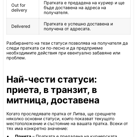
Пратката е предадена на куриер и ще
Out for
бъде доставена на адреса на
delivery
получателя.
Пратката е успешно доставена и
Delivered
получена от адресата.
Разбирането на тези статуси позволява на получателя да
следи пратката си по-лесно и да предприеме
необходимите действия при евентуално забавяне или
проблем.
Най-чести статуси:
приета, в транзит, в
митница, доставена
Когато проследявате пратка от Литва, ще срещнете
няколко основни статуси, които показват текущото
местоположение и състояние на вашата пратка. Всеки от
тях има конкретно значение:
Приета
– Пратката е предадена на куриерската