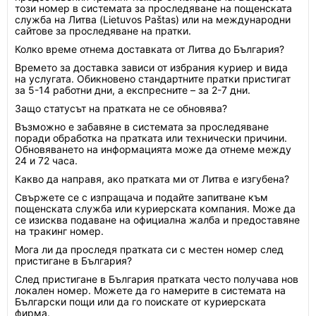
този номер в системата за проследяване на пощенската
служба на Литва (Lietuvos Paštas) или на международни
сайтове за проследяване на пратки.
Колко време отнема доставката от Литва до България?
Времето за доставка зависи от избрания куриер и вида
на услугата. Обикновено стандартните пратки пристигат
за 5-14 работни дни, а експресните – за 2-7 дни.
Защо статусът на пратката не се обновява?
Възможно е забавяне в системата за проследяване
поради обработка на пратката или технически причини.
Обновяването на информацията може да отнеме между
24 и 72 часа.
Какво да направя, ако пратката ми от Литва е изгубена?
Свържете се с изпращача и подайте запитване към
пощенската служба или куриерската компания. Може да
се изисква подаване на официална жалба и предоставяне
на тракинг номер.
Мога ли да проследя пратката си с местен номер след
пристигане в България?
След пристигане в България пратката често получава нов
локален номер. Можете да го намерите в системата на
Български пощи или да го поискате от куриерската
фирма.