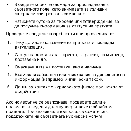
Въведете коректно номера за проследяване в
съответното поле, като внимавате за излишни
интервали или грешки в символите.
Натиснете бутона за търсене или потвърждение, за
да получите информация за статуса на пратката.
Проверете следните подробности при проследяване:
Текущо местоположение на пратката и последна
актуализация.
Статус на доставката – приета, в транзит, на митница,
доставена и др.
Очаквана дата на доставка, ако е налична.
Възможни забавяния или изисквания за допълнителна
информация (например митнически такси).
Данни за контакт с куриерската фирма при нужда от
съдействие.
Ако номерът не се разпознава, проверете дали е
правилно въведен и дали куриерът вече е обработил
пратката. При възникнали въпроси, свържете се с
поддръжката на съответната куриерска услуга.