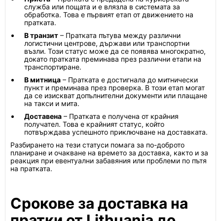
служба или пощата и е влязла в системата за
обработка. Това е първият етап от движението на
пратката.
В транзит
– Пратката пътува между различни
логистични центрове, държави или транспортни
възли. Този статус може да се появява многократно,
докато пратката преминава през различни етапи на
транспортиране.
В митница
– Пратката е достигнала до митнически
пункт и преминава през проверка. В този етап могат
да се изискват допълнителни документи или плащане
на такси и мита.
Доставена
– Пратката е получена от крайния
получател. Това е крайният статус, който
потвърждава успешното приключване на доставката.
Разбирането на тези статуси помага за по-доброто
планиране и очакване на времето за доставка, както и за
реакция при евентуални забавяния или проблеми по пътя
на пратката.
Срокове за доставка на
пратки от Lithuania до