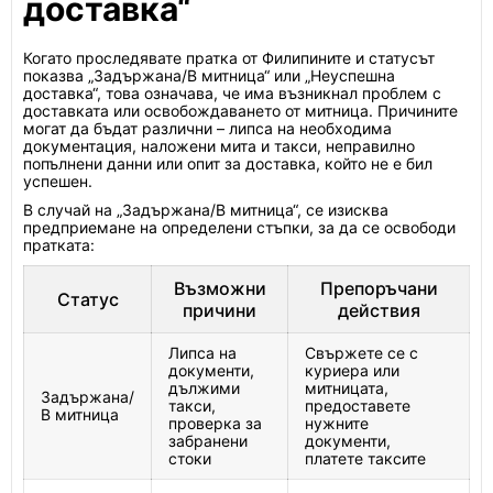
доставка“
Когато проследявате пратка от Филипините и статусът
показва „Задържана/В митница“ или „Неуспешна
доставка“, това означава, че има възникнал проблем с
доставката или освобождаването от митница. Причините
могат да бъдат различни – липса на необходима
документация, наложени мита и такси, неправилно
попълнени данни или опит за доставка, който не е бил
успешен.
В случай на „Задържана/В митница“, се изисква
предприемане на определени стъпки, за да се освободи
пратката:
Възможни
Препоръчани
Статус
причини
действия
Липса на
Свържете се с
документи,
куриера или
дължими
митницата,
Задържана/
такси,
предоставете
В митница
проверка за
нужните
забранени
документи,
стоки
платете таксите