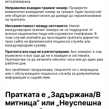
актуализирана.
Неправилно въведен тракинг номер:
Проверете
внимателно въведения номер за грешки. Един пропуснат
или объркан символ може да доведе до неразпознаване
на пратката.
Несъвместимост между системите:
Някои
международни тракинг номера не се поддържат от
всички национални пощи или куриерски платформи. В
този случай опитайте да проследите пратката директно
през сайта на филипинската пощенска служба или
международния куриер.
Пратката все още не е регистрирана:
Ако номерът е нов,
възможно е все още да не е въведен в системата.
Препоръчва се да изчакате няколко часа или до един-два
работни дни.
Ако проблемът продължава, свържете се с изпращача
или с обслужващата пощенска служба за допълнителна
информация и съдействие.
Пратката е „Задържана/В
митница“ или „Неуспешна