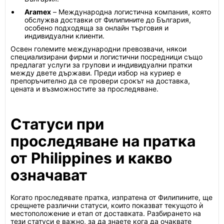
Aramex
– Международна логистична компания, която
обслужва доставки от Филипините до България,
особено подходяща за онлайн търговия и
индивидуални клиенти.
Освен големите международни превозвачи, някои
специализирани фирми и логистични посредници също
предлагат услуги за групови и индивидуални пратки
между двете държави. Преди избор на куриер е
препоръчително да се провери срокът на доставка,
цената и възможностите за проследяване.
Статуси при
проследяване на пратка
от Philippines и какво
означават
Когато проследявате пратка, изпратена от Филипините, ще
срещнете различни статуси, които показват текущото ѝ
местоположение и етап от доставката. Разбирането на
тези статуси е важно, за да знаете кога да очаквате