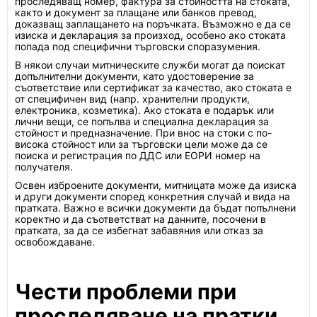
проследяващ номер, фактура за стойността на стоката,
както и документ за плащане или банков превод,
доказващ заплащането на поръчката. Възможно е да се
изиска и декларация за произход, особено ако стоката
попада под специфични търговски споразумения.
В някои случаи митническите служби могат да поискат
допълнителни документи, като удостоверение за
съответствие или сертификат за качество, ако стоката е
от специфичен вид (напр. хранителни продукти,
електроника, козметика). Ако стоката е подарък или
лични вещи, се попълва и специална декларация за
стойност и предназначение. При внос на стоки с по-
висока стойност или за търговски цели може да се
поиска и регистрация по ДДС или ЕОРИ номер на
получателя.
Освен изброените документи, митницата може да изиска
и други документи според конкретния случай и вида на
пратката. Важно е всички документи да бъдат попълнени
коректно и да съответстват на данните, посочени в
пратката, за да се избегнат забавяния или отказ за
освобождаване.
Чести проблеми при
проследяване на пратки