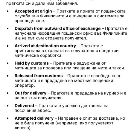
пратката си и дали има забавяния.
Accepted at origin
– Пратката е приета от пощенската
служба във Филипините и е въведена в системата за
проследяване.
Dispatch from outward office of exchange
– Пратката е
напуснала изходящия пощенски офис във Филипините
и е на път към страната получател.
Arrived at destination country
– Пратката е
пристигнала в страната на получателя и предстои
митническа обработка.
Held by customs
– Пратката е задържана от
митницата за проверка или плащане на мита и такси.
Released from customs
– Пратката е освободена от
митницата и е предадена на местния пощенски
оператор.
Out for delivery
– Пратката е предадена на куриер и е
на път към получателя.
Delivered
– Пратката е успешно доставена на
посочения адрес.
Attempted delivery
– Направен е опит за доставка, но
не е била получена (например, ако получателят
липсва).