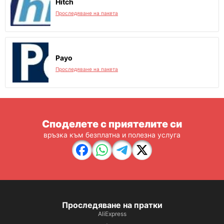
Hitch
Проследяване на пакета
Payo
Проследяване на пакета
Споделете с приятелите си
връзка към безплатна и полезна услуга
Проследяване на пратки
AliExpress