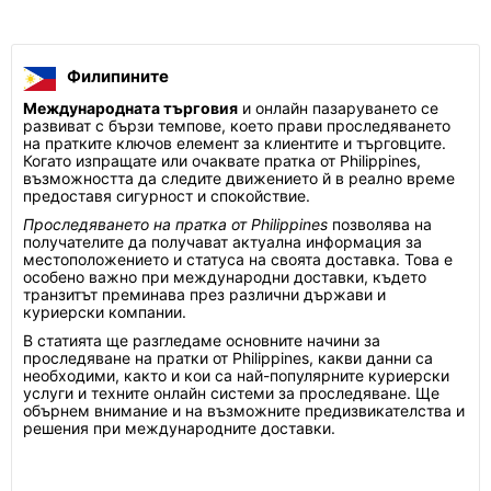
Филипините
Международната търговия
и онлайн пазаруването се
развиват с бързи темпове, което прави проследяването
на пратките ключов елемент за клиентите и търговците.
Когато изпращате или очаквате пратка от Philippines,
възможността да следите движението й в реално време
предоставя сигурност и спокойствие.
Проследяването на пратка от Philippines
позволява на
получателите да получават актуална информация за
местоположението и статуса на своята доставка. Това е
особено важно при международни доставки, където
транзитът преминава през различни държави и
куриерски компании.
В статията ще разгледаме основните начини за
проследяване на пратки от Philippines, какви данни са
необходими, както и кои са най-популярните куриерски
услуги и техните онлайн системи за проследяване. Ще
обърнем внимание и на възможните предизвикателства и
решения при международните доставки.