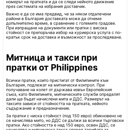
номерът на пратката и да се следи нейното движение
през системата на избрания доставчик.
Важно е да се има предвид, че за някои отдалечени
райони в България доставката може да отнеме
допълнително време, в сравнение с големите градове.
При изпращане на документи или пратки с висока
стойност се препоръчва избор на куриерска услуга с по-
кратък срок на доставка и възможност за проследяване.
Митница и такси при
пратки от Philippines
Всички пратки, които пристигат от Филипините към
България, подлежат на митнически контрол. При
получаване на колет от държава извън Европейския
съюз, като Филипините, митническите служби определят
дали ще бъдат начислени мита и ДДС. Размерът на
таксите зависи от стойността на пратката, нейното
съдържание и предназначение.
За пратки с ниска стойност (под 150 евро) обикновено не
се начислява мито, но ДДС се дължи за всички търговски
пратки. Ако стойността е над 150 евро, освен ДДС, се
начислява и митническа такса според тарифата за