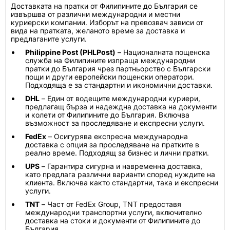
Доставката на пратки от Филипините до България се
извършва от различни международни и местни
куриерски компании. Изборът на превозвач зависи от
вида на пратката, желаното време за доставка и
предлаганите услуги.
Philippine Post (PHLPost)
– Националната пощенска
служба на Филипините изпраща международни
пратки до България чрез партньорство с Български
пощи и други европейски пощенски оператори.
Подходяща е за стандартни и икономични доставки.
DHL
– Един от водещите международни куриери,
предлагащ бърза и надеждна доставка на документи
и колети от Филипините до България. Включва
възможност за проследяване и експресни услуги.
FedEx
– Осигурява експресна международна
доставка с опция за проследяване на пратките в
реално време. Подходящ за бизнес и лични пратки.
UPS
– Гарантира сигурна и навременна доставка,
като предлага различни варианти според нуждите на
клиента. Включва както стандартни, така и експресни
услуги.
TNT
– Част от FedEx Group, TNT предоставя
международни транспортни услуги, включително
доставка на стоки и документи от Филипините до
България.