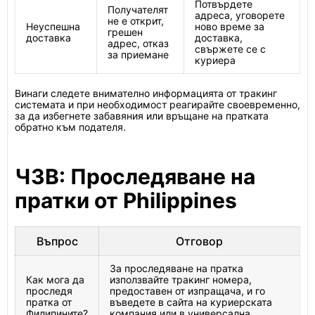
Потвърдете
Получателят
адреса, уговорете
не е открит,
Неуспешна
ново време за
грешен
доставка
доставка,
адрес, отказ
свържете се с
за приемане
куриера
Винаги следете внимателно информацията от тракинг
системата и при необходимост реагирайте своевременно,
за да избегнете забавяния или връщане на пратката
обратно към подателя.
ЧЗВ: Проследяване на
пратки от Philippines
Въпрос
Отговор
За проследяване на пратка
Как мога да
използвайте тракинг номера,
проследя
предоставен от изпращача, и го
пратка от
въведете в сайта на куриерската
Филипините?
компания или в универсална