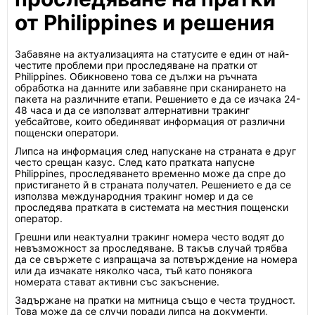
от Philippines и решения
Забавяне на актуализацията на статусите е един от най-
честите проблеми при проследяване на пратки от
Philippines. Обикновено това се дължи на ръчната
обработка на данните или забавяне при сканирането на
пакета на различните етапи. Решението е да се изчака 24-
48 часа и да се използват алтернативни тракинг
уебсайтове, които обединяват информация от различни
пощенски оператори.
Липса на информация след напускане на страната е друг
често срещан казус. След като пратката напусне
Philippines, проследяването временно може да спре до
пристигането й в страната получател. Решението е да се
използва международния тракинг номер и да се
проследява пратката в системата на местния пощенски
оператор.
Грешни или неактуални тракинг номера често водят до
невъзможност за проследяване. В такъв случай трябва
да се свържете с изпращача за потвърждение на номера
или да изчакате няколко часа, тъй като понякога
номерата стават активни със закъснение.
Задържане на пратки на митница също е честа трудност.
Това може да се случи поради липса на документи,