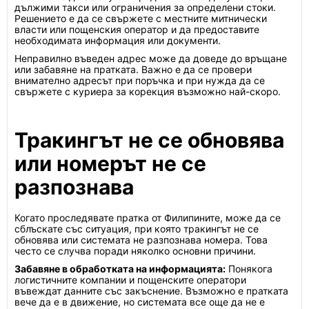
дължими такси или ограничения за определени стоки.
Решението е да се свържете с местните митнически
власти или пощенския оператор и да предоставите
необходимата информация или документи.
Неправилно въведен адрес може да доведе до връщане
или забавяне на пратката. Важно е да се провери
внимателно адресът при поръчка и при нужда да се
свържете с куриера за корекция възможно най-скоро.
Тракингът не се обновява
или номерът не се
разпознава
Когато проследявате пратка от Филипините, може да се
сблъскате със ситуация, при която тракингът не се
обновява или системата не разпознава номера. Това
често се случва поради няколко основни причини.
Забавяне в обработката на информацията:
Понякога
логистичните компании и пощенските оператори
въвеждат данните със закъснение. Възможно е пратката
вече да е в движение, но системата все още да не е