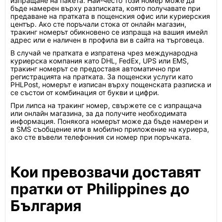
изпращане на пакета. Най-често този номер може да
бъде намерен върху разписката, която получавате при
предаване на пратката в пощенския офис или куриерския
център. Ако сте поръчали стока от онлайн магазин,
тракинг номерът обикновено се изпраща на вашия имейл
адрес или е наличен в профила ви в сайта на търговеца.
В случай че пратката е изпратена чрез международна
куриерска компания като DHL, FedEx, UPS или EMS,
тракинг номерът се предоставя автоматично при
регистрацията на пратката. За пощенски услуги като
PHLPost, номерът е изписан върху пощенската разписка и
се състои от комбинация от букви и цифри.
При липса на тракинг номер, свържете се с изпращача
или онлайн магазина, за да получите необходимата
информация. Понякога номерът може да бъде намерен и
в SMS съобщение или в мобилно приложение на куриера,
ако сте въвели телефонния си номер при поръчката.
Кои превозвачи доставят
пратки от Philippines до
България