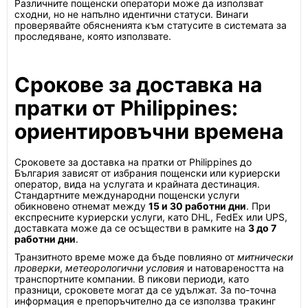
Различните пощенски оператори може да използват
сходни, но не напълно идентични статуси. Винаги
проверявайте обясненията към статусите в системата за
проследяване, която използвате.
Срокове за доставка на
пратки от Philippines:
ориентировъчни времена
Сроковете за доставка на пратки от Philippines до
България зависят от избрания пощенски или куриерски
оператор, вида на услугата и крайната дестинация.
Стандартните международни пощенски услуги
обикновено отнемат между
15 и 30 работни дни
. При
експресните куриерски услуги, като DHL, FedEx или UPS,
доставката може да се осъществи в рамките на
3 до 7
работни дни
.
Транзитното време може да бъде повлияно от
митнически
проверки
,
метеорологични условия
и натовареността на
транспортните компании. В пикови периоди, като
празници, сроковете могат да се удължат. За по-точна
информация е препоръчително да се използва тракинг