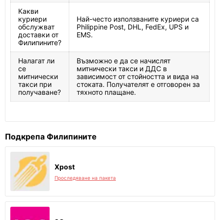
Какви
куриери
Най-често използваните куриери са
обслужват
Philippine Post, DHL, FedEx, UPS и
доставки от
EMS.
Филипините?
Налагат ли
Възможно е да се начислят
се
митнически такси и ДДС в
митнически
зависимост от стойността и вида на
такси при
стоката. Получателят е отговорен за
получаване?
тяхното плащане.
Подкрепа Филипините
Xpost
Проследяване на пакета