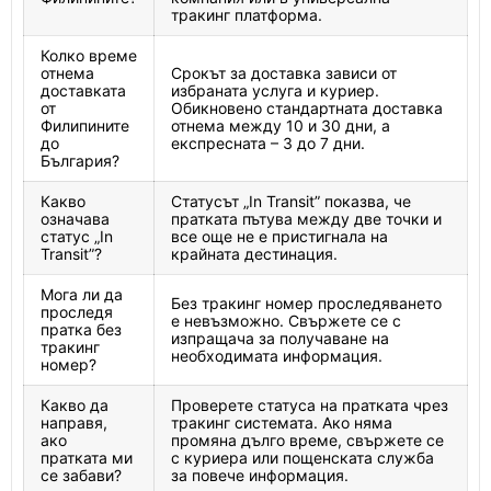
тракинг платформа.
Колко време
отнема
Срокът за доставка зависи от
доставката
избраната услуга и куриер.
от
Обикновено стандартната доставка
Филипините
отнема между 10 и 30 дни, а
до
експресната – 3 до 7 дни.
България?
Какво
Статусът „In Transit” показва, че
означава
пратката пътува между две точки и
статус „In
все още не е пристигнала на
Transit”?
крайната дестинация.
Мога ли да
Без тракинг номер проследяването
проследя
е невъзможно. Свържете се с
пратка без
изпращача за получаване на
тракинг
необходимата информация.
номер?
Какво да
Проверете статуса на пратката чрез
направя,
тракинг системата. Ако няма
ако
промяна дълго време, свържете се
пратката ми
с куриера или пощенската служба
се забави?
за повече информация.