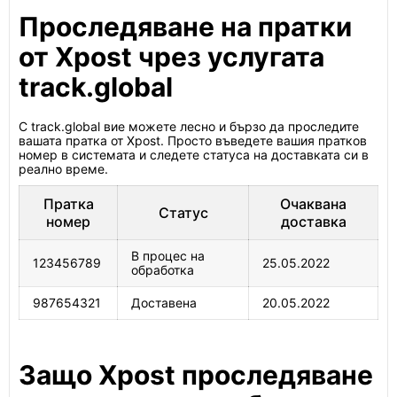
Проследяване на пратки
от Xpost чрез услугата
track.global
С track.global вие можете лесно и бързо да проследите
вашата пратка от Xpost. Просто въведете вашия пратков
номер в системата и следете статуса на доставката си в
реално време.
Пратка
Очаквана
Статус
номер
доставка
В процес на
123456789
25.05.2022
обработка
987654321
Доставена
20.05.2022
Защо Xpost проследяване