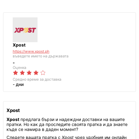
Xpost
https://www.xpost.ph
въведете името на държавата
-
Оценка
Средно време за доставка
- дни
Xpost
Xpost
предлага бързи и надеждни доставки на вашите
пратки. Но как да проследите своята пратка и да знаете
къде се намира в даден момент?
Следете вашата пратка с
Xpost
чрез удобния им онлайн