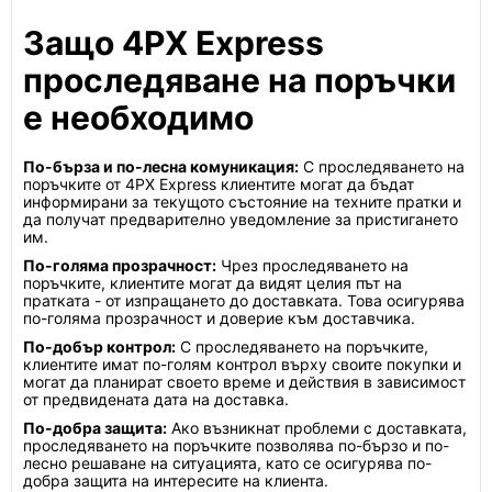
Защо 4PX Express
проследяване на поръчки
е необходимо
По-бърза и по-лесна комуникация:
С проследяването на
поръчките от 4PX Express клиентите могат да бъдат
информирани за текущото състояние на техните пратки и
да получат предварително уведомление за пристигането
им.
По-голяма прозрачност:
Чрез проследяването на
поръчките, клиентите могат да видят целия път на
пратката - от изпращането до доставката. Това осигурява
по-голяма прозрачност и доверие към доставчика.
По-добър контрол:
С проследяването на поръчките,
клиентите имат по-голям контрол върху своите покупки и
могат да планират своето време и действия в зависимост
от предвидената дата на доставка.
По-добра защита:
Ако възникнат проблеми с доставката,
проследяването на поръчките позволява по-бързо и по-
лесно решаване на ситуацията, като се осигурява по-
добра защита на интересите на клиента.