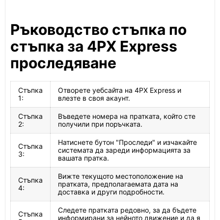
Ръководство стъпка по
стъпка за 4PX Express
проследяване
Стъпка
Отворете уебсайта на 4PX Express и
1:
влезте в своя акаунт.
Стъпка
Въведете номера на пратката, който сте
2:
получили при поръчката.
Натиснете бутон "Проследи" и изчакайте
Стъпка
системата да зареди информацията за
3:
вашата пратка.
Вижте текущото местоположение на
Стъпка
пратката, предполагаемата дата на
4:
доставка и други подробности.
Следете пратката редовно, за да бъдете
Стъпка
информирани за нейното движение и да я