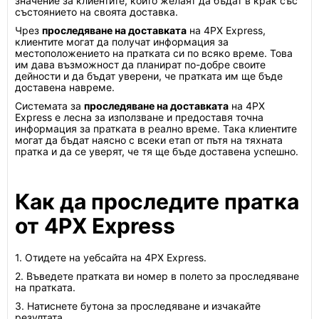
значение за клиентите, които желаят да бъдат в крак със
състоянието на своята доставка.
Чрез
проследяване на доставката
на 4PX Express,
клиентите могат да получат информация за
местоположението на пратката си по всяко време. Това
им дава възможност да планират по-добре своите
дейности и да бъдат уверени, че пратката им ще бъде
доставена навреме.
Системата за
проследяване на доставката
на 4PX
Express е лесна за използване и предоставя точна
информация за пратката в реално време. Така клиентите
могат да бъдат наясно с всеки етап от пътя на тяхната
пратка и да се уверят, че тя ще бъде доставена успешно.
Как да проследите пратка
от 4PX Express
1. Отидете на уебсайта на 4PX Express.
2. Въведете пратката ви номер в полето за проследяване
на пратката.
3. Натиснете бутона за проследяване и изчакайте
резултата.