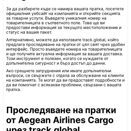
За да разберете къде се намира вашата пратка, посетете
официалния уебсайт на компанията и открийте секцията
за товарни услуги. Въведете уникалния номер на
товарителницата в съответното поле. Това ще ви
предостави информация за текущото местоположение и
статус на вашия пакет.
Алтернативно, можете да използвате track.global, който
предлага проследяване на пратки от цял свят чрез удобен
интерфейс. Просто въведете номера на товарителницата
и ще получите актуална информация за вашата доставка.
Този инструмент е полезен, когато се нуждаете от
допълнителна сигурност и бърз достъп до данни.
Ако срещнете затруднения или имате допълнителни
въпроси, се свържете с отдела за обслужване на клиенти
на компанията. Те могат да ви предоставят подробности и
да ви помогнат с всякакви проблеми, свързани с вашата
пратка.
Проследяване на пратки
от Aegean Airlines Cargo
чрез track.global