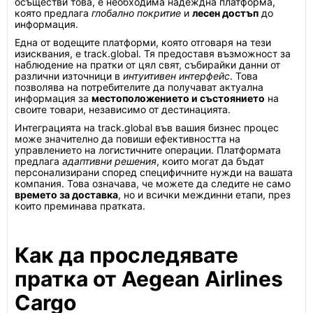
осъществи това, е необходима надеждна платформа,
която предлага
глобално покритие
и
лесен достъп
до
информация.
Една от водещите платформи, която отговаря на тези
изисквания, е track.global. Тя предоставя възможност за
наблюдение на пратки от цял свят, събирайки данни от
различни източници в
интуитивен интерфейс
. Това
позволява на потребителите да получават актуална
информация за
местоположението и състоянието
на
своите товари, независимо от дестинацията.
Интеграцията на track.global във вашия бизнес процес
може значително да повиши ефективността на
управлението на логистичните операции. Платформата
предлага
адаптивни решения
, които могат да бъдат
персонализирани според специфичните нужди на вашата
компания. Това означава, че можете да следите не само
времето за доставка
, но и всички междинни етапи, през
които преминава пратката.
Как да проследявате
пратка от Aegean Airlines
Cargo