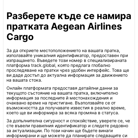
Разберете къде се намира
пратката Aegean Airlines
Cargo
За да откриете местоположението на вашата пратка,
използвайте уникалния идентификатор, предоставен при
изпращането. Въведете този номер в специализираната
платформа track.global, която предлага глобално
проследяване на пратки чрез удобен интерфейс. Това ще
ви даде достъп до актуална информация за движението
на вашата стока.
Онлайн платформата предоставя детайлни данни за
текущото състояние на вашата пратка, включително
информация за последните й местонахождения и
очаквано време на пристигане. Възползвайте се от
възможността да получавате известия в реално време,
което ще ви информира за всяка промяна в статуса.
За допълнителна сигурност и спокойствие, уверете се, че
сте въвели правилния идентификатор и следете редовно
за актуализации. По този начин ще бъдете винаги
информирани и ще можете да планирате следващите си