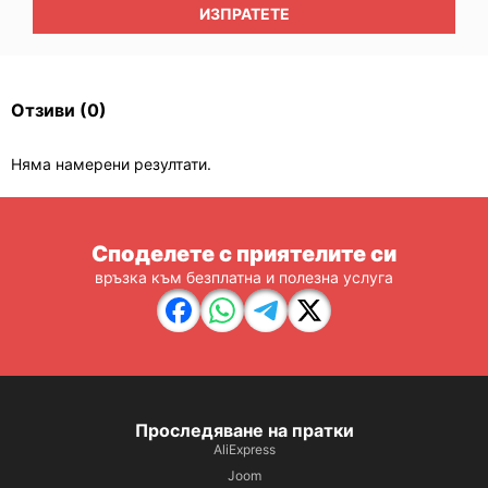
ИЗПРАТЕТЕ
Отзиви
(0)
Няма намерени резултати.
Споделете с приятелите си
връзка към безплатна и полезна услуга
Проследяване на пратки
AliExpress
Joom