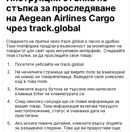
стъпка за проследяване
на Aegean Airlines Cargo
чрез track.global
Следенето на пратки чрез track.global е лесно и удобно.
Тази платформа предлага възможност за мониторинг на
товари от цял свят чрез интуитивен интерфейс. Следвайте
тези стъпки, за да проследите своя товар:
Посетете уебсайта на track.global.
На началната страница ще видите поле за въвеждане
на номер на товарителница. Въведете своя уникален
код в това поле.
Кликнете върху бутона за търсене или натиснете
клавиша Enter на клавиатурата си.
След няколко секунди ще се появи информация за
вашия товар. Тази информация включва текущото
местоположение, статус и очаквана дата на
пристигане.
Ако искате повече детайли, кликнете върху опцията
за разширено следене. Това ще ви предостави още