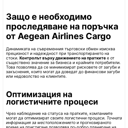
Защо е необходимо
проследяване на поръчка
от Aegean Airlines Cargo
Динамиката на съвременния търговски обмен изисква
прецизност и надеждност при транспортирането на
стоки.
Контролът върху движението на пратките
е от
съществено значение за бизнеса и крайните потребители.
Това позволява да се минимизират рисковете от загуби и
закъснения, които могат да доведат до финансови загуби
или недоволство на клиентите.
Оптимизация на
логистичните процеси
Чрез наблюдение на статуса на пратките, компаниите
могат да оптимизират своите логистични процеси.
Точната
информация за местоположението
и прогнозираното
време на пристигане позволява по-добро планиране на