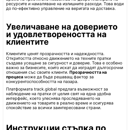
ресурсите и намаляване на излишните разходи. Това води
до по-ефективно управление на веригата на доставка.
Увеличаване на доверието
и удовлетвореността на
клиентите
Клиентите ценят прозрачността и надеждността.
Откритостта относно движението на техните пратки
създава усещане за сигурност и доверие. Това е особено
важно за бизнесите, които искат да изградят дългосрочни
отношения със своите клиенти.
Прозрачността на
процеса
може да бъде решаващ фактор за
конкурентоспособността на пазара.
Платформата track.global предлага възможност за
наблюдение на пратки от целия свят на една удобна
интерфейс, което улеснява проследяването на
движението на товарите в реално време и осигурява
спокойствие за всички заинтересовани страни.
Инструкции стъпка по