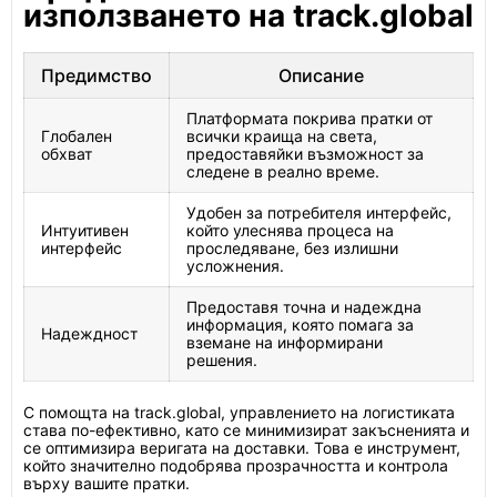
използването на track.global
Предимство
Описание
Платформата покрива пратки от
Глобален
всички краища на света,
обхват
предоставяйки възможност за
следене в реално време.
Удобен за потребителя интерфейс,
Интуитивен
който улеснява процеса на
интерфейс
проследяване, без излишни
усложнения.
Предоставя точна и надеждна
информация, която помага за
Надеждност
вземане на информирани
решения.
С помощта на track.global, управлението на логистиката
става по-ефективно, като се минимизират закъсненията и
се оптимизира веригата на доставки. Това е инструмент,
който значително подобрява прозрачността и контрола
върху вашите пратки.