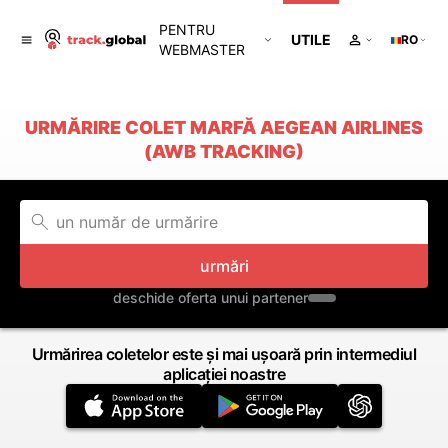
PENTRU
UTILE
RO
WEBMASTER
URMĂRIRE COLET MARFĂ AEGEAN AIRLINES
(AWB TRACKING)
urmări
deschide oferta unui partener
Urmărirea coletelor este și mai ușoară prin intermediul
aplicației noastre